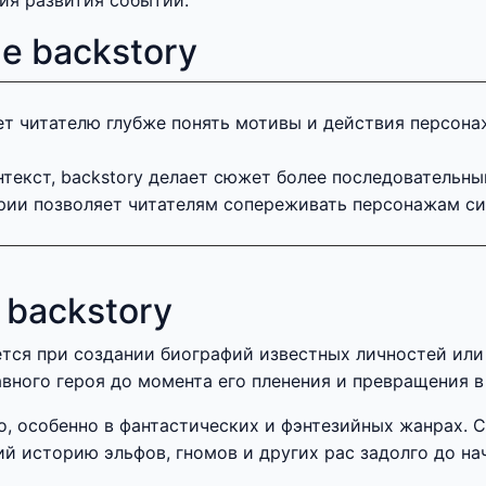
ия развития событий.
е backstory
ет читателю глубже понять мотивы и действия персон
текст, backstory делает сюжет более последовательн
рии позволяет читателям сопереживать персонажам си
backstory
ется при создании биографий известных личностей ил
вного героя до момента его пленения и превращения в
, особенно в фантастических и фэнтезийных жанрах. Се
 историю эльфов, гномов и других рас задолго до на