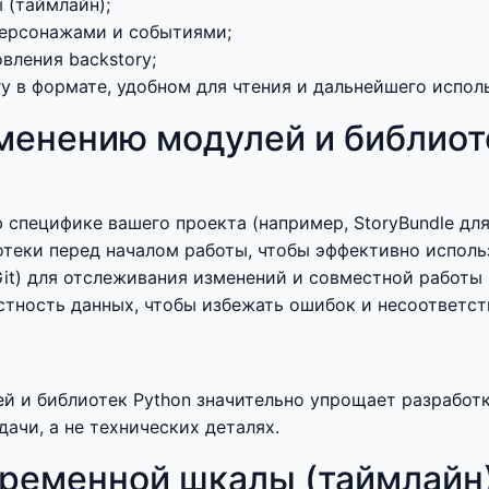
 (таймлайн);
ерсонажами и событиями;
вления backstory;
y в формате, удобном для чтения и дальнейшего испол
менению модулей и библиоте
пецифике вашего проекта (например, StoryBundle для и
теки перед началом работы, чтобы эффективно использ
it) для отслеживания изменений и совместной работы 
стность данных, чтобы избежать ошибок и несоответст
 и библиотек Python значительно упрощает разработку
ачи, а не технических деталях.
временной шкалы (таймлайн