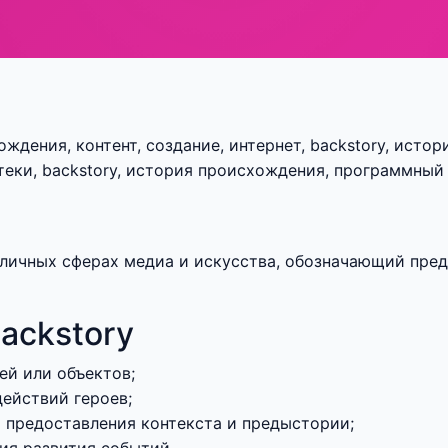
ождения, контент, создание, интернет, backstory, исто
отеки, backstory, история происхождения, программны
азличных сферах медиа и искусства, обозначающий пр
ackstory
ей или объектов;
ействий героев;
т предоставления контекста и предыстории;