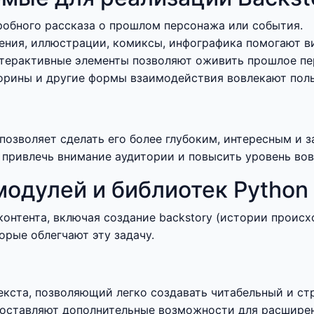
робного рассказа о прошлом персонажа или события.
ния, иллюстрации, комиксы, инфографика помогают ви
нтерактивные элементы позволяют оживить прошлое пе
орины и другие формы взаимодействия вовлекают польз
 позволяет сделать его более глубоким, интересным и
 привлечь внимание аудитории и повысить уровень вов
модулей и библиотек Python 
 контента, включая создание backstory (истории проис
орые облегчают эту задачу.
кста, позволяющий легко создавать читабельный и ст
едоставляют дополнительные возможности для расшире