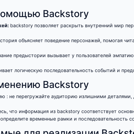
помощью Backstory
жей:
backstory позволяет раскрыть внутренний мир пер
стория объясняет поведение персонажей, помогая чит
нание предыстории вызывает у пользователей эмпатию
чивает логическую последовательность событий и пре
менению Backstory
ю : не перегружайте аудиторию излишними деталями,
сь, что информация из backstory соответствует основ
 определите временные рамки и последовательность с
мые для реализации Backst