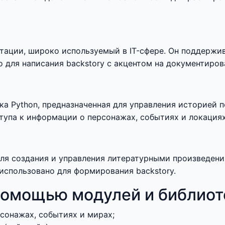
нтации, широко используемый в IT-сфере. Он поддержи
но для написания backstory с акцентом на документиро
ка Python, предназначенная для управления историей п
тупа к информации о персонажах, событиях и локациях,
й для создания и управления литературными произведен
использовано для формирования backstory.
омощью модулей и библиоте
сонажах, событиях и мирах;