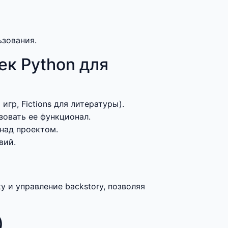
ьзования.
к Python для
гр, Fictions для литературы).
овать ее функционал.
над проектом.
вий.
 и управление backstory, позволяя
)