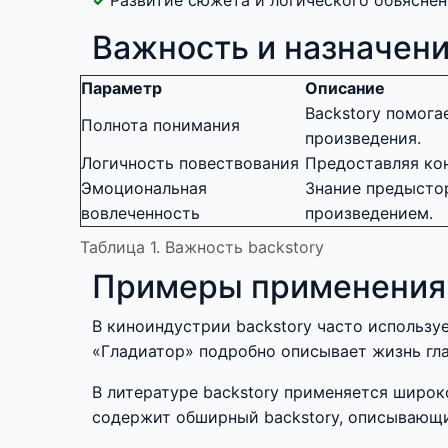
Развитие сюжета и логического объяснен
Важность и назначени
Параметр
Описание
Backstory помога
Полнота понимания
произведения.
Логичность повествования
Предоставляя кон
Эмоциональная
Знание предысто
вовлеченность
произведением.
Таблица 1. Важность backstory
Примеры применения 
В киноиндустрии backstory часто использу
«Гладиатор» подробно описывает жизнь гла
В литературе backstory применяется широко
содержит обширный backstory, описывающий