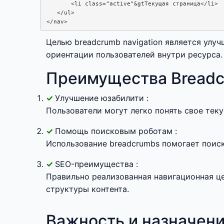
       <li class="active"&gtТекущая страница</li>

   </ul>

</nav>
Целью breadcrumb navigation является улу
ориентации пользователей внутри ресурса.
Преимущества Breadc
Улучшение юзабилити :
Пользователи могут легко понять свое тек
Помощь поисковым роботам :
Использование breadcrumbs помогает поис
SEO-преимущества :
Правильно реализованная навигационная ц
структуры контента.
Важность и назначени