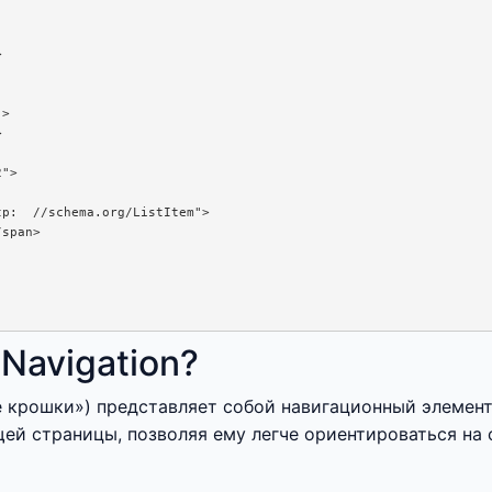


>



">

p:  //schema.org/ListItem">

span>

Navigation?
ые крошки») представляет собой навигационный элемен
щей страницы, позволяя ему легче ориентироваться на