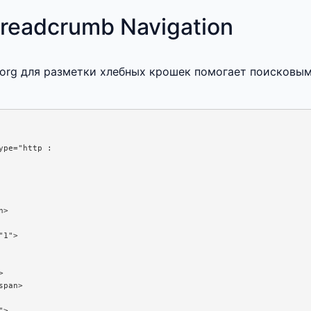
readcrumb Navigation
 org для разметки хлебных крошек помогает поисковы
pe="http :  

>

1">



pan>

>
