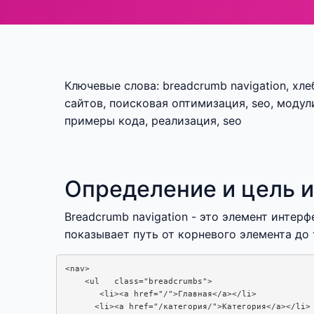
Ключевые слова: breadcrumb navigation, хл
сайтов, поисковая оптимизация, seo, модули
примеры кода, реализация, seo
Определение и цель 
Breadcrumb navigation - это элемент инте
показывает путь от корневого элемента д
<nav>

    <ul   class="breadcrumbs">

       <li><a href="/">Главная</a></li>

      <li><a href="/категория/">Категория</a></li>
