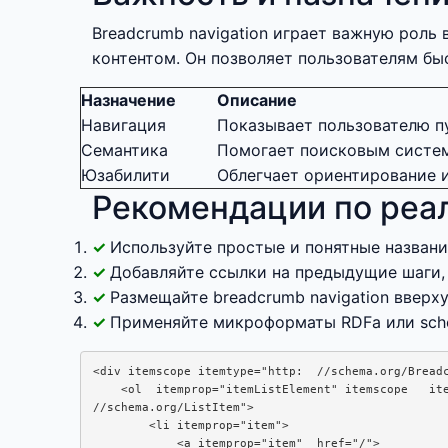
Breadcrumb navigation играет важную роль
контентом. Он позволяет пользователям б
Назначение
Описание
Навигация
Показывает пользователю пу
Семантика
Помогает поисковым систем
Юзабилити
Облегчает ориентирование 
Рекомендации по реа
Используйте простые и понятные названи
Добавляйте ссылки на предыдущие шаги, 
Размещайте breadcrumb navigation вверх
Применяйте микроформаты RDFa или sche
<div itemscope itemtype="http:  //schema.org/Breadc
    <ol  itemprop="itemListElement" itemscope   ite
//schema.org/ListItem">

        <li itemprop="item">

            <a itemprop="item"  href="/">
