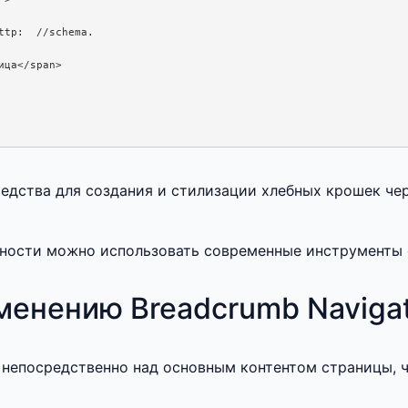
tp:  //schema. 

ца</span>

едства для создания и стилизации хлебных крошек чер
вности можно использовать современные инструменты 
менению Breadcrumb Navigat
непосредственно над основным контентом страницы, ч