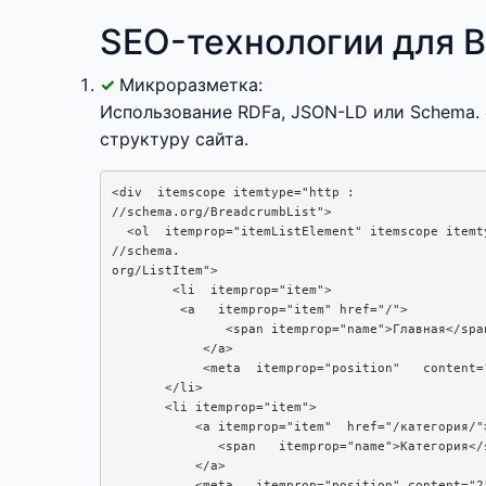
SEO-технологии для B
Микроразметка:
Использование RDFa, JSON-LD или Schema.
структуру сайта.
<div  itemscope itemtype="http :  

//schema.org/BreadcrumbList">

  <ol  itemprop="itemListElement" itemscope itemty
//schema.  

org/ListItem">

        <li  itemprop="item">

         <a   itemprop="item" href="/">

               <span itemprop="name">Главная</span
            </a>

            <meta  itemprop="position"   content="
       </li>

       <li itemprop="item">

           <a itemprop="item"  href="/категория/">
              <span   itemprop="name">Категория</s
           </a>

           <meta   itemprop="position" content="2"