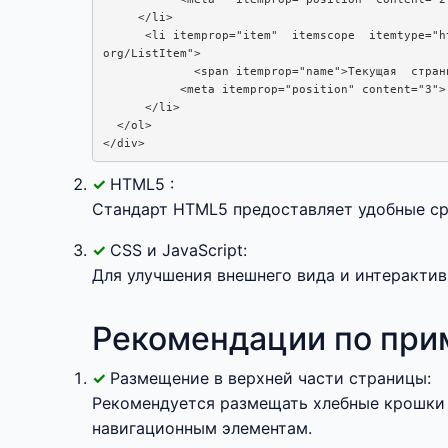
     </li>

      <li itemprop="item"  itemscope  itemtype="ht
org/ListItem">

             <span itemprop="name">Текущая  страни
           <meta itemprop="position" content="3">

      </li>

  </ol>

</div>
HTML5 :
Стандарт HTML5 предоставляет удобные ср
CSS и JavaScript:
Для улучшения внешнего вида и интеракти
Рекомендации по при
Размещение в верхней части страницы:
Рекомендуется размещать хлебные крошки 
навигационным элементам.