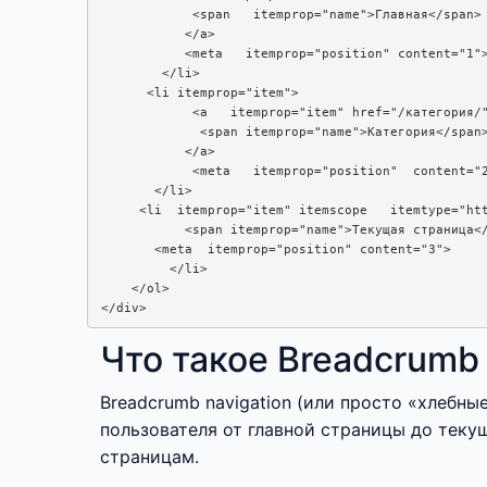
            <span   itemprop="name">Главная</span>

           </a>

           <meta   itemprop="position" content="1">
        </li>

      <li itemprop="item">

            <a   itemprop="item" href="/категория/"
             <span itemprop="name">Категория</span>
           </a>

            <meta   itemprop="position"  content="2
       </li>

     <li  itemprop="item" itemscope   itemtype="htt
           <span itemprop="name">Текущая страница</
       <meta  itemprop="position" content="3">

         </li>

    </ol>

</div>
Что такое Breadcrumb 
Breadcrumb navigation (или просто «хлебн
пользователя от главной страницы до теку
страницам.