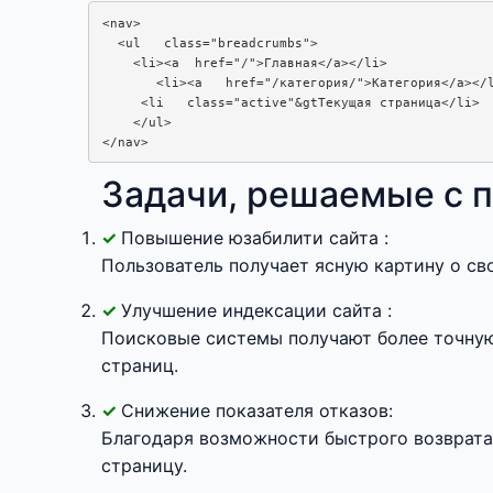
<nav>

  <ul   class="breadcrumbs">

    <li><a  href="/">Главная</a></li>

       <li><a   href="/категория/">Категория</a></l
     <li   class="active"&gtТекущая страница</li>

    </ul>

</nav>
Задачи, решаемые с 
Повышение юзабилити сайта :
Пользователь получает ясную картину о св
Улучшение индексации сайта :
Поисковые системы получают более точную
страниц.
Снижение показателя отказов:
Благодаря возможности быстрого возврата
страницу.