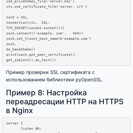
use_privatekey_file('server.key')

ctx.use_certificate_file('server. crt')

sock = SSL.

Connection(ctx,  SSL.

TCP_SOCKET(socket.socket()))

sock.connect(('example. com',   443))

sock.set_tlsext_host_name(b'example.com')

sock. 

do_handshake()

print(sock.get_peer_certificate().  

Пример проверки SSL сертификата с
использованием библиотеки pyOpenSSL.
Пример 8: Настройка
переадресации HTTP на HTTPS
в Nginx
server {

       listen 80;
