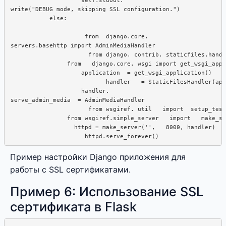
write("DEBUG mode, skipping SSL configuration.")

           else: 

                     from  django.core.

servers.basehttp import AdminMediaHandler

                      from django. contrib. staticfiles.handl
                from   django.core. wsgi import get_wsgi_appl
                    application  = get_wsgi_application()

                           handler   = StaticFilesHandler(app
                    handler.  

serve_admin_media  = AdminMediaHandler

                      from wsgiref. util   import  setup_test
                from wsgiref.simple_server   import   make_se
                  httpd = make_server('',   8000, handler)

Пример настройки Django приложения для
работы с SSL сертификатами.
Пример 6: Использование SSL
сертификата в Flask