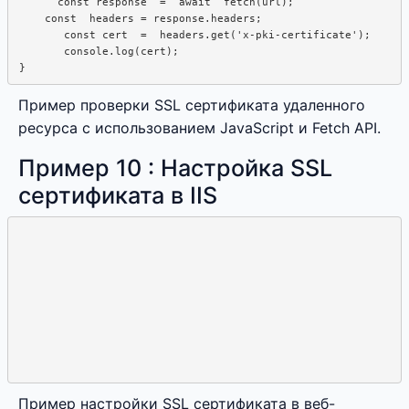
      const response  =  await  fetch(url);

    const  headers = response.headers;

       const cert  =  headers.get('x-pki-certificate');

       console.log(cert);

Пример проверки SSL сертификата удаленного
ресурса с использованием JavaScript и Fetch API.
Пример 10 : Настройка SSL
сертификата в IIS
Пример настройки SSL сертификата в веб-