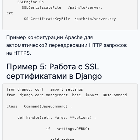
     SSLEngine On

       SSLCertificateFile   /path/to/server.

crt

Пример конфигурации Apache для
автоматической переадресации HTTP запросов
на HTTPS.
Пример 5: Работа с SSL
сертификатами в Django
from django. conf   import settings

from  django.core.management. base  import  BaseCommand

class   Command(BaseCommand) :  

     def handle(self, *args, **options) :  

                  if   settings.DEBUG:

                    self.stdout.  
