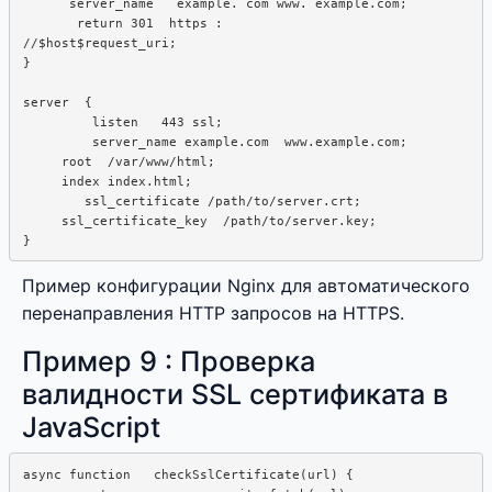
      server_name   example. com www. example.com;

       return 301  https : 

//$host$request_uri;

}

server  {

         listen   443 ssl;

         server_name example.com  www.example.com;

     root  /var/www/html;

     index index.html;

        ssl_certificate /path/to/server.crt;

     ssl_certificate_key  /path/to/server.key;

Пример конфигурации Nginx для автоматического
перенаправления HTTP запросов на HTTPS.
Пример 9 : Проверка
валидности SSL сертификата в
JavaScript
async function   checkSslCertificate(url) {
