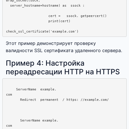
wrap_socket(sock, 

  server_hostname=hostname) as  ssock :  

                     cert =   ssock. getpeercert()

                     print(cert)

Этот пример демонстрирует проверку
валидности SSL сертификата удаленного сервера.
Пример 4: Настройка
переадресации HTTP на HTTPS
     ServerName  example.  

com

       ServerName example.  

com
