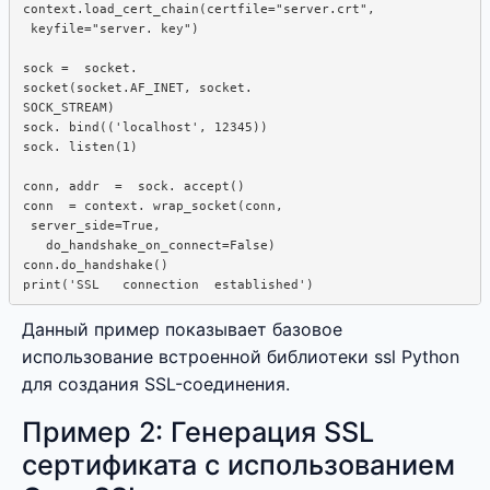
context.load_cert_chain(certfile="server.crt",  

 keyfile="server. key")

sock =  socket. 

socket(socket.AF_INET, socket.

SOCK_STREAM)

sock. bind(('localhost', 12345))

sock. listen(1)

conn, addr  =  sock. accept()

conn  = context. wrap_socket(conn,

 server_side=True, 

   do_handshake_on_connect=False)

conn.do_handshake()

Данный пример показывает базовое
использование встроенной библиотеки ssl Python
для создания SSL-соединения.
Пример 2: Генерация SSL
сертификата с использованием