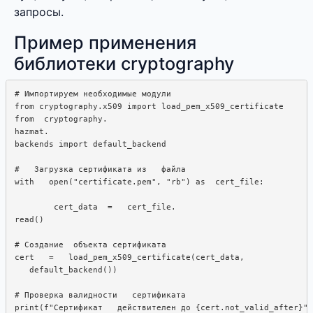
запросы.
Пример применения
библиотеки cryptography
# Импортируем необходимые модули

from cryptography.x509 import load_pem_x509_certificate

from  cryptography.  

hazmat.

backends import default_backend

#   Загрузка сертификата из   файла

with   open("certificate.pem", "rb") as  cert_file:

        cert_data  =   cert_file.  

read()

# Создание  объекта сертификата

cert   =   load_pem_x509_certificate(cert_data,  

   default_backend())

# Проверка валидности   сертификата
