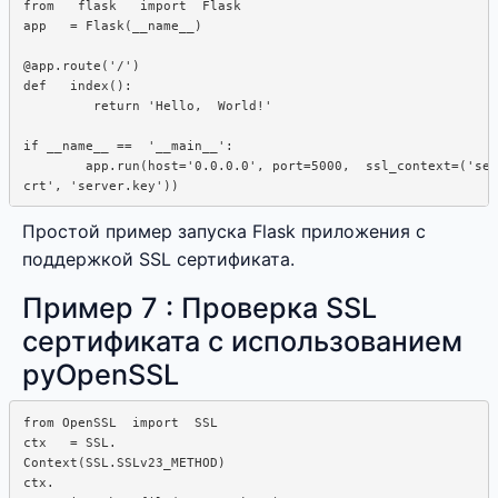
from   flask   import  Flask

app   = Flask(__name__)

@app.route('/')

def   index():  

         return 'Hello,  World!'

if __name__ ==  '__main__':  

        app.run(host='0.0.0.0', port=5000,  ssl_context=('ser
Простой пример запуска Flask приложения с
поддержкой SSL сертификата.
Пример 7 : Проверка SSL
сертификата с использованием
pyOpenSSL
from OpenSSL  import  SSL

ctx   = SSL.  

Context(SSL.SSLv23_METHOD)

ctx.  
