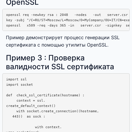
OpenSSL
openssl req -newkey rsa : 2048   -nodes   -out   server.csr  
key -subj "/C=RU/ST=Moscow/L=Moscow/O=MyCompany/OU=IT/CN=exam
Пример демонстрирует процесс генерации SSL
сертификата с помощью утилиты OpenSSL.
Пример 3 : Проверка
валидности SSL сертификата
import ssl

import socket

def  check_ssl_certificate(hostname) : 

     context = ssl.

create_default_context()

     with socket.create_connection((hostname, 

   443))  as sock :  

              with context. 
