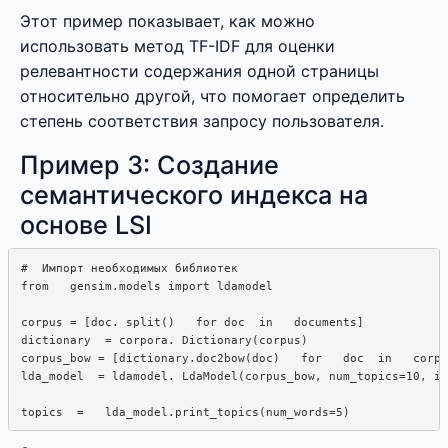
Этот пример показывает, как можно
использовать метод TF-IDF для оценки
релевантности содержания одной страницы
относительно другой, что помогает определить
степень соответствия запросу пользователя.
Пример 3: Создание
семантического индекса на
основе LSI
#  Импорт необходимых библиотек

from   gensim.models import ldamodel

corpus = [doc. split()   for doc  in   documents]

dictionary  = corpora. Dictionary(corpus)

corpus_bow = [dictionary.doc2bow(doc)   for   doc  in   corpu
lda_model  = ldamodel. LdaModel(corpus_bow, num_topics=10, id