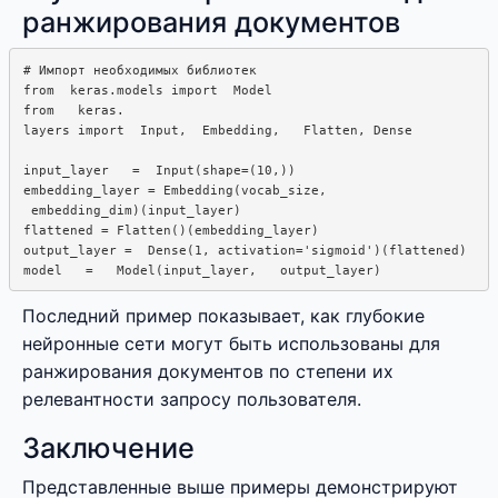
ранжирования документов
# Импорт необходимых библиотек

from  keras.models import  Model

from   keras.  

layers import  Input,  Embedding,   Flatten, Dense

input_layer   =  Input(shape=(10,))

embedding_layer = Embedding(vocab_size,  

 embedding_dim)(input_layer)

flattened = Flatten()(embedding_layer)

output_layer =  Dense(1, activation='sigmoid')(flattened)

Последний пример показывает, как глубокие
нейронные сети могут быть использованы для
ранжирования документов по степени их
релевантности запросу пользователя.
Заключение
Представленные выше примеры демонстрируют