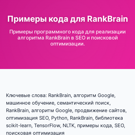
Примеры кода для RankBrain
Примеры программного кода для реализации
алгоритма RankBrain в SEO и поисковой
оптимизации.
Ключевые слова: RankBrain, алгоритм Google,
машинное обучение, семантический поиск,
RankBrain, алгоритм Google, продвижение сайтов,
оптимизация SEO, Python, RankBrain, библиотека
scikit-learn, TensorFlow, NLTK, примеры кода, SEO,
поисковая оптимизация