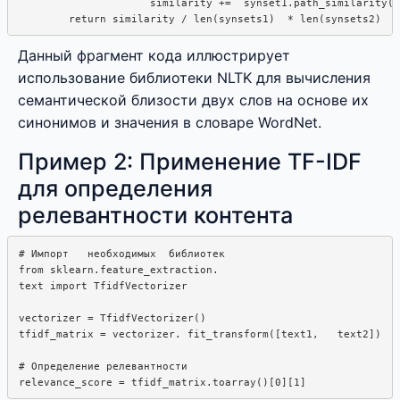
                     similarity +=  synset1.path_similarity(s
Данный фрагмент кода иллюстрирует
использование библиотеки NLTK для вычисления
семантической близости двух слов на основе их
синонимов и значения в словаре WordNet.
Пример 2: Применение TF-IDF
для определения
релевантности контента
# Импорт   необходимых  библиотек

from sklearn.feature_extraction.

text import TfidfVectorizer

vectorizer = TfidfVectorizer()

tfidf_matrix = vectorizer. fit_transform([text1,   text2])

# Определение релевантности
