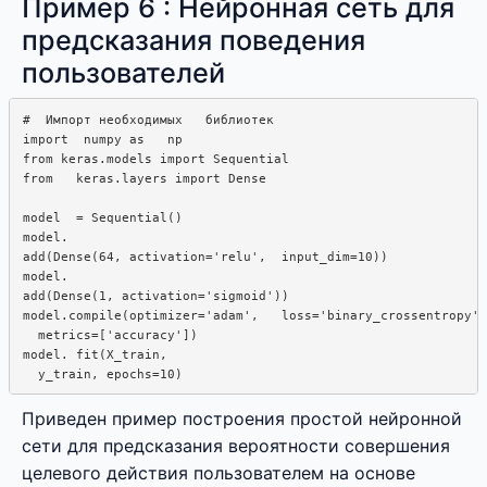
Пример 6 : Нейронная сеть для
предсказания поведения
пользователей
#  Импорт необходимых   библиотек

import  numpy as   np

from keras.models import Sequential

from   keras.layers import Dense

model  = Sequential()

model.

add(Dense(64, activation='relu',  input_dim=10))

model.  

add(Dense(1, activation='sigmoid'))

model.compile(optimizer='adam',   loss='binary_crossentropy',
  metrics=['accuracy'])

model. fit(X_train,  

Приведен пример построения простой нейронной
сети для предсказания вероятности совершения
целевого действия пользователем на основе