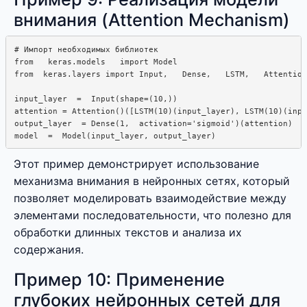
внимания (Attention Mechanism)
# Импорт необходимых библиотек

from   keras.models   import Model

from  keras.layers import Input,   Dense,   LSTM,   Attention

input_layer  =  Input(shape=(10,))

attention = Attention()([LSTM(10)(input_layer), LSTM(10)(inpu
output_layer  = Dense(1,  activation='sigmoid')(attention)

Этот пример демонстрирует использование
механизма внимания в нейронных сетях, который
позволяет моделировать взаимодействие между
элементами последовательности, что полезно для
обработки длинных текстов и анализа их
содержания.
Пример 10: Применение
глубоких нейронных сетей для