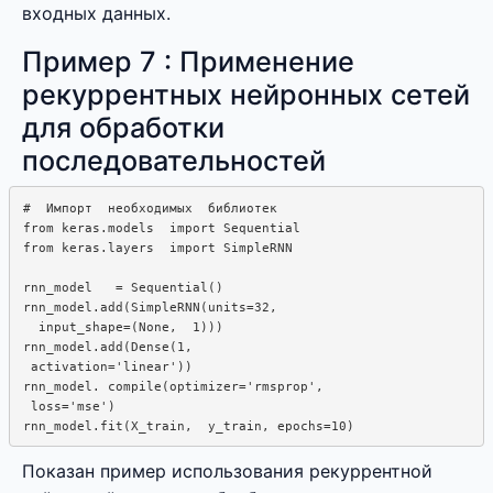
входных данных.
Пример 7 : Применение
рекуррентных нейронных сетей
для обработки
последовательностей
#  Импорт  необходимых  библиотек

from keras.models  import Sequential

from keras.layers  import SimpleRNN

rnn_model   = Sequential()

rnn_model.add(SimpleRNN(units=32,  

  input_shape=(None,  1)))

rnn_model.add(Dense(1,

 activation='linear'))

rnn_model. compile(optimizer='rmsprop', 

 loss='mse')

Показан пример использования рекуррентной