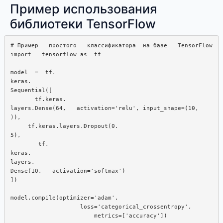
Пример использования
библиотеки TensorFlow
# Пример   простого   классификатора  на базе   TensorFlow

import   tensorflow as  tf

model  =  tf. 

keras. 

Sequential([

       tf.keras.

layers.Dense(64,   activation='relu', input_shape=(10,  

)), 

     tf.keras.layers.Dropout(0.  

5), 

        tf. 

keras. 

layers. 

Dense(10,   activation='softmax')

])

model.compile(optimizer='adam',

                    loss='categorical_crossentropy', 

                        metrics=['accuracy'])
