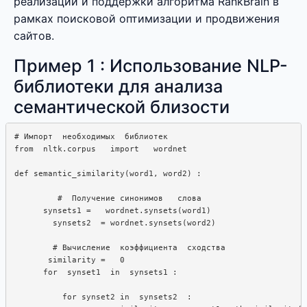
реализации и поддержки алгоритма RankBrain в
рамках поисковой оптимизации и продвижения
сайтов.
Пример 1 : Использование NLP-
библиотеки для анализа
семантической близости
# Импорт  необходимых  библиотек

from  nltk.corpus   import   wordnet

def semantic_similarity(word1, word2) :  

         #  Получение синонимов   слова

      synsets1 =   wordnet.synsets(word1)

        synsets2  = wordnet.synsets(word2)

        # Вычисление  коэффициента  сходства

       similarity =   0

      for  synset1  in  synsets1 : 

          for synset2 in  synsets2  : 
