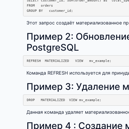
SELECT customer_id, SUM(order_amount) as  total_spe
FROM   orders

Этот запрос создаёт материализованное пр
Пример 2: Обновлени
PostgreSQL
Команда REFRESH используется для принуд
Пример 3: Удаление м
Данная команда удаляет материализованное
Пример 4 : Создание 