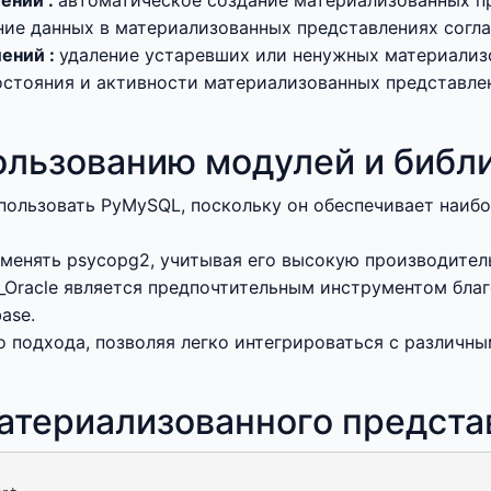
ений :
автоматическое создание материализованных пр
ние данных в материализованных представлениях согла
ений :
удаление устаревших или ненужных материализ
стояния и активности материализованных представлен
ользованию модулей и библ
пользовать PyMySQL, поскольку он обеспечивает наибо
именять psycopg2, учитывая его высокую производител
cx_Oracle является предпочтительным инструментом бл
ase.
 подхода, позволяя легко интегрироваться с различн
атериализованного предста