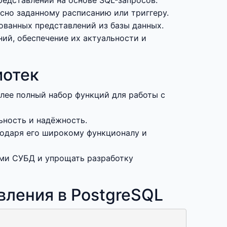
едставлений на основе SQL-запросов.
сно заданному расписанию или триггеру.
ованных представлений из базы данных.
ий, обеспечение их актуальности и
иотек
лее полный набор функций для работы с
ьность и надёжность.
агодаря его широкому функционалу и
ыми СУБД и упрощать разработку
вления в PostgreSQL