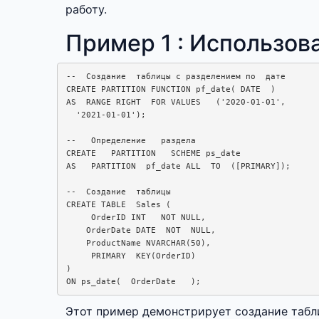
работу.
Пример 1 : Использов
--  Создание  таблицы с разделением по  дате

CREATE PARTITION FUNCTION pf_date( DATE  )

AS  RANGE RIGHT  FOR VALUES   ('2020-01-01', 

  '2021-01-01');

--   Определение   раздела

CREATE   PARTITION   SCHEME ps_date

AS   PARTITION  pf_date ALL  TO  ([PRIMARY]);

--  Создание  таблицы

CREATE TABLE  Sales (

     OrderID INT   NOT NULL, 

    OrderDate DATE  NOT  NULL,

    ProductName NVARCHAR(50), 

     PRIMARY  KEY(OrderID)

)

Этот пример демонстрирует создание табли