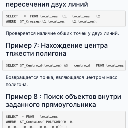
пересечения двух линий
SELECT   *  FROM locations  l1,  locations   l2

Проверяется наличие общих точек у двух линий.
Пример 7: Нахождение центра
тяжести полигона
Возвращается точка, являющаяся центром масс
полигона.
Пример 8 : Поиск объектов внутри
заданного прямоугольника
SELECT  * FROM   locations

WHERE  ST_Contains('POLYGON((0  0,

 0 10,  10 10,  10 0,  0 0))' : 
