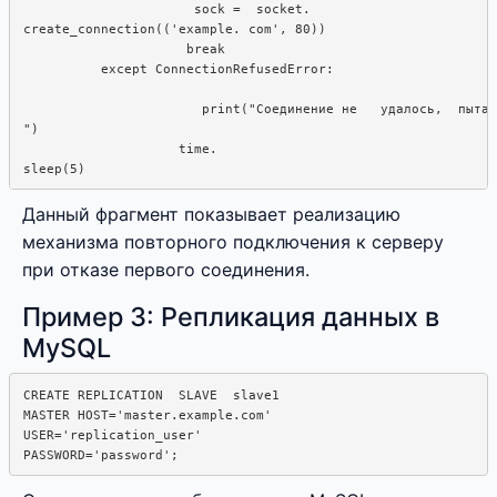
                      sock =  socket.  

create_connection(('example. com', 80))

                     break

          except ConnectionRefusedError:

                       print("Соединение не   удалось,  пытае
")

                    time. 

Данный фрагмент показывает реализацию
механизма повторного подключения к серверу
при отказе первого соединения.
Пример 3: Репликация данных в
MySQL
CREATE REPLICATION  SLAVE  slave1

MASTER HOST='master.example.com'

USER='replication_user'
