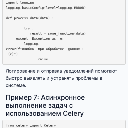
import logging

logging.basicConfig(level=logging.ERROR)

def process_data(data) : 

         try : 

            result = some_function(data)

     except  Exception as  e:  

         logging.

error(f"Ошибка  при обработке  данных :  

 {e}")

Логирование и отправка уведомлений помогают
быстро выявлять и устранять проблемы в
системе.
Пример 7: Асинхронное
выполнение задач с
использованием Celery
from celery import Celery
