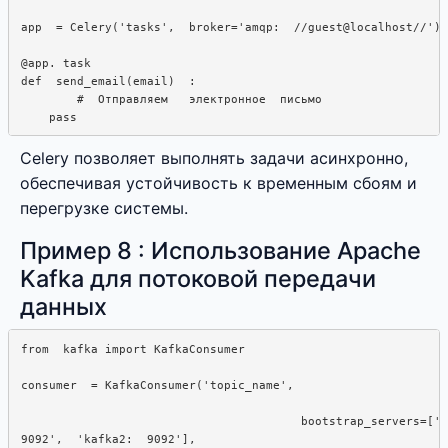
app  = Celery('tasks',  broker='amqp:  //guest@localhost//')

@app. task

def  send_email(email)  : 

        #  Отправляем   электронное  письмо

Celery позволяет выполнять задачи асинхронно,
обеспечивая устойчивость к временным сбоям и
перегрузке системы.
Пример 8 : Использование Apache
Kafka для потоковой передачи
данных
from  kafka import KafkaConsumer

consumer  = KafkaConsumer('topic_name',  

                                        bootstrap_servers=['k
9092',  'kafka2:  9092'], 
