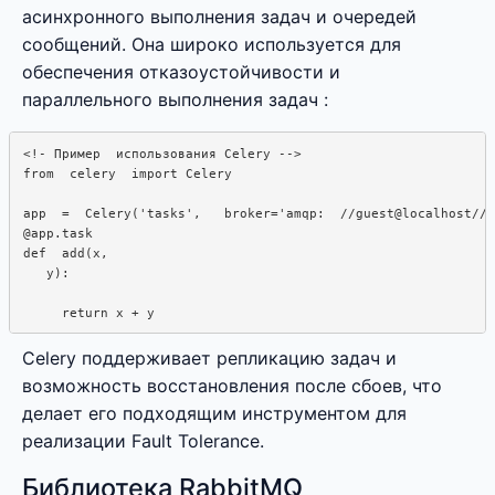
асинхронного выполнения задач и очередей
сообщений. Она широко используется для
обеспечения отказоустойчивости и
параллельного выполнения задач :
<!- Пример  использования Celery -->

from  celery  import Celery

app  =  Celery('tasks',   broker='amqp:  //guest@localhost//'
@app.task

def  add(x,

   y): 

Celery поддерживает репликацию задач и
возможность восстановления после сбоев, что
делает его подходящим инструментом для
реализации Fault Tolerance.
Библиотека RabbitMQ