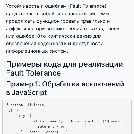
Устойчивость к ошибкам (Fault Tolerance)
представляет собой способность системы
продолжать функционировать правильно и
эффективно при возникновении отказов, сбоев
или ошибок. Это критически важно для
обеспечения надежности и доступности
информационных систем.
Примеры кода для реализации
Fault Tolerance
Пример 1: Обработка исключений
в JavaScript
function  divide(a, 

 b)  {

      try  {

             if (b   === 0)   throw  new Error("Деление на но
               return a / b;

       }   catch  (error)   {
