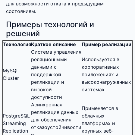
для возможности отката к предыдущим
состояниям.
Примеры технологий и
решений
Технология
Краткое описание
Пример реализации
Система управления
реляционными
Используется в
данными с
корпоративных
MySQL
поддержкой
приложениях и
Cluster
репликации и
высоконагруженных
высокой
системах
доступности
Асинхронная
Применяется в
репликация данных
PostgreSQL
облачных
для обеспечения
Streaming
платформах и
отказоустойчивости
Replication
крупных веб-
и