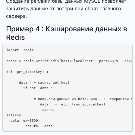
Создание реплики базы данных MySQL позволяет
защитить данные от потери при сбоях главного
сервера.
Пример 4 : Кэширование данных в
Redis
import  redis

cache = redis.StrictRedis(host='localhost', port=6379,  db=0)

def  get_data(key) :  

      data   = cache. get(key)

        if not  data :  

             # Получаем данные из источника   и  сохраняем в 
                data   = fetch_from_source(key)

                 cache.

set(key,

  data, ex=3600)
