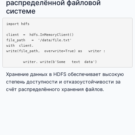
распределённой файловой
системе
import hdfs

client  =  hdfs.InMemoryClient()

file_path   =  '/data/file.txt'

with  client. 

write(file_path,  overwrite=True) as   writer : 

Хранение данных в HDFS обеспечивает высокую
степень доступности и отказоустойчивости за
счёт распределённого хранения файлов.