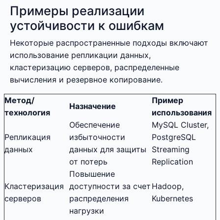
Примеры реализации
устойчивости к ошибкам
Некоторые распространенные подходы включают
использование репликации данных,
кластеризацию серверов, распределенные
вычисления и резервное копирование.
Метод/
Пример
Назначение
технология
использования
Обеспечение
MySQL Cluster,
Репликация
избыточности
PostgreSQL
данных
данных для защиты
Streaming
от потерь
Replication
Повышение
Кластеризация
доступности за счет
Hadoop,
серверов
распределения
Kubernetes
нагрузки