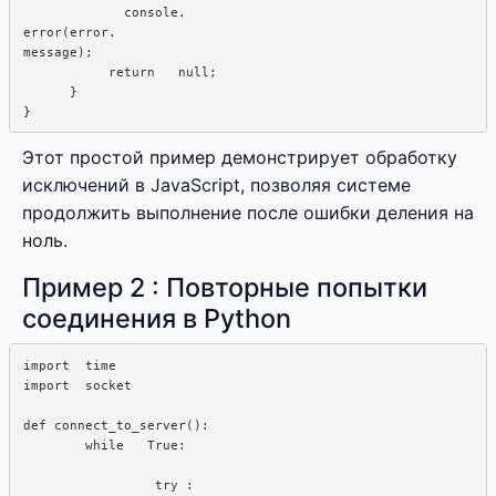
             console.  

error(error. 

message);

           return   null;

      }

Этот простой пример демонстрирует обработку
исключений в JavaScript, позволяя системе
продолжить выполнение после ошибки деления на
ноль.
Пример 2 : Повторные попытки
соединения в Python
import  time

import  socket

def connect_to_server():  

        while   True: 

                 try : 
