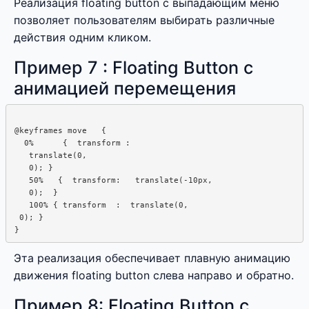
Реализация floating button с выпадающим меню
позволяет пользователям выбирать различные
действия одним кликом.
Пример 7 : Floating Button с
анимацией перемещения
@keyframes move   {  

  0%      {  transform :  

   translate(0,  

   0); }

   50%   {  transform:   translate(-10px,

   0);  }

   100% { transform  :  translate(0,  

 0); }

Эта реализация обеспечивает плавную анимацию
движения floating button слева направо и обратно.
Пример 8: Floating Button с