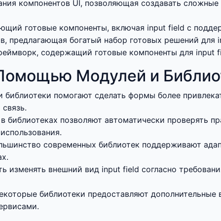
ания компонентов UI, позволяющая создавать сложны
щий готовые компоненты, включая input field с подде
, предлагающая богатый набор готовых решений для inp
еймворк, содержащий готовые компоненты для input fi
Помощью Модулей и Библио
и библиотеки помогают сделать формы более привлека
 связь.
в библиотеках позволяют автоматически проверять пр
использования.
льшинство современных библиотек поддерживают адап
ах.
ь изменять внешний вид input field согласно требован
екоторые библиотеки предоставляют дополнительные в
ервисами.