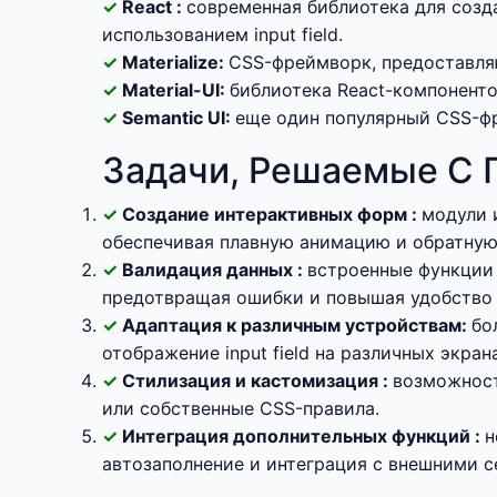
React :
современная библиотека для созд
использованием input field.
Materialize:
CSS-фреймворк, предоставляю
Material-UI:
библиотека React-компонентов
Semantic UI:
еще один популярный CSS-фр
Задачи, Решаемые С 
Создание интерактивных форм :
модули 
обеспечивая плавную анимацию и обратную
Валидация данных :
встроенные функции 
предотвращая ошибки и повышая удобство 
Адаптация к различным устройствам:
бо
отображение input field на различных экран
Стилизация и кастомизация :
возможност
или собственные CSS-правила.
Интеграция дополнительных функций :
н
автозаполнение и интеграция с внешними с