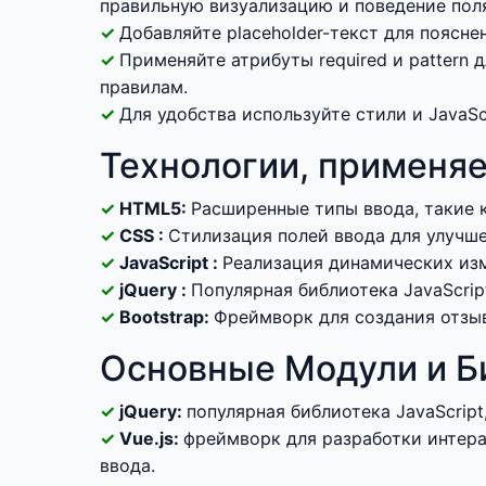
правильную визуализацию и поведение пол
Добавляйте placeholder-текст для поясн
Применяйте атрибуты required и pattern
правилам.
Для удобства используйте стили и JavaSc
Технологии, применяе
HTML5:
Расширенные типы ввода, такие как
CSS :
Стилизация полей ввода для улучше
JavaScript :
Реализация динамических изм
jQuery :
Популярная библиотека JavaScript
Bootstrap:
Фреймворк для создания отзыв
Основные Модули и Б
jQuery:
популярная библиотека JavaScript
Vue.js:
фреймворк для разработки интера
ввода.