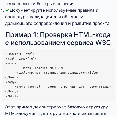
легковесные и быстрые решения;
Документируйте используемые правила и
процедуры валидации для облегчения
дальнейшего сопровождения и развития проекта.
Пример 1: Проверка HTML-кода
с использованием сервиса W3C
<!DOCTYPE  html>

<html  lang="ru">

<head>

         <meta  charset="UTF-8">

      <title>Пример  страницы для валидации</title>

</head>

<body>

     <p>Это простой   пример  страницы  для   демонстрации  в
</body>

Этот пример демонстрирует базовую структуру
HTML-документа, которую можно использовать