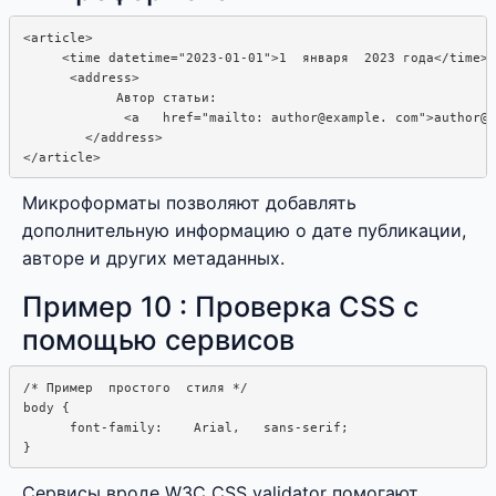
<article>

     <time datetime="2023-01-01">1  января  2023 года</time>

      <address>

            Автор статьи: 

             <a   href="mailto: author@example. com">author@e
        </address>

Микроформаты позволяют добавлять
дополнительную информацию о дате публикации,
авторе и других метаданных.
Пример 10 : Проверка CSS с
помощью сервисов
/* Пример  простого  стиля */

body {

      font-family:    Arial,   sans-serif;

Сервисы вроде W3C CSS validator помогают