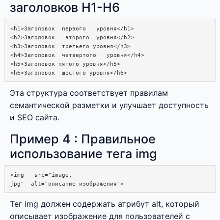
заголовков H1-H6
<h1>Заголовок  первого   уровня</h1>

<h2>Заголовок   второго  уровня</h2>

<h3>Заголовок  третьего уровня</h3>

<h4>Заголовок  четвертого   уровня</h4>

<h5>Заголовок пятого уровня</h5>

Эта структура соответствует правилам
семантической разметки и улучшает доступность
и SEO сайта.
Пример 4 : Правильное
использование тега img
<img   src="image.  

Тег img должен содержать атрибут alt, который
описывает изображение для пользователей с