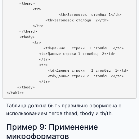
      <thead>

            <tr>

                        <th>Заголовок  столбца 1</th>

                  <th>Заголовок столбца  2</th>

            </tr>

      </thead>

      <tbody>

            <tr>

                 <td>Данные   строки  1 столбец 1</td>

               <td>Данные строки 1 столбец  2</td>

               </tr>

               <tr>

                   <td>Данные строки   2 столбец  1</td>

                   <td>Данные строки 2  столбец 2</td>

               </tr>

     </tbody>

Таблица должна быть правильно оформлена с
использованием тегов thead, tbody и th/th.
Пример 9: Применение
микроформатов