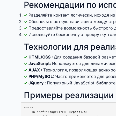
Рекомендации по испо
Разделяйте контент логически, исходя из
Обеспечьте четкую навигацию между стр
Предоставляйте возможность быстрого д
Используйте бесконечную прокрутку толь
Технологии для реали
HTML/CSS :
Для создания базовой размет
JavaScript:
Используется для динамическ
AJAX :
Технология, позволяющая асинхрон
PHP/MySQL:
Часто применяется для реали
JQuery :
Популярный JavaScript-библиоте
Примеры реализации P
<nav>

    <a href="/page/1">«  Первая</a>
