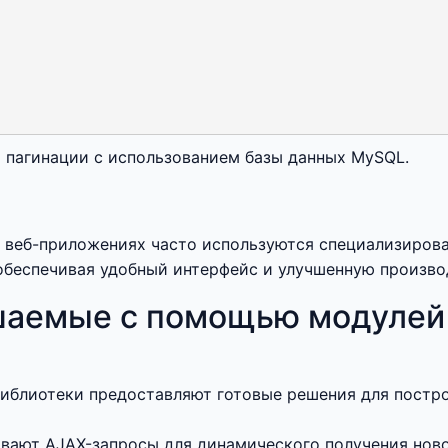
 пагинации с использованием базы данных MySQL.
в веб-приложениях часто используются специализирова
обеспечивая удобный интерфейс и улучшенную произво
шаемые с помощью модулей 
иблиотеки предоставляют готовые решения для постр
ают AJAX-запросы для динамического получения ново