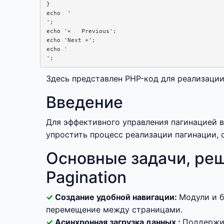
}

echo  '
';

echo '
«   Previous
';

echo '
Next »
';

echo '
Здесь представлен PHP-код для реализации
Введение
Для эффективного управления пагинацией 
упростить процесс реализации пагинации, 
Основные задачи, ре
Pagination
Создание удобной навигации:
Модули и б
перемещение между страницами.
Асинхронная загрузка данных :
Поддержив