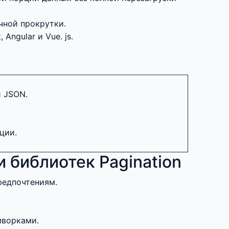
чной прокрутки.
ngular и Vue. js.
и JSON.
ции.
 библиотек Pagination
редпочтениям.
мворками.