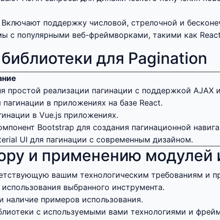
:
Включают поддержку числовой, стрелочной и бесконе
 с популярными веб-фреймворками, такими как React, A
библиотеки для Pagination
ание
ля простой реализации пагинации с поддержкой AJAX 
 пагинации в приложениях на базе React.
гинации в Vue.js приложениях.
мпонент Bootstrap для создания пагинационной навига
erial UI для пагинации с современным дизайном.
ру и применению модулей и
ветствующую вашим технологическим требованиям и п
 использования выбранного инструмента.
и наличие примеров использования.
блиотеки с используемыми вами технологиями и фрей