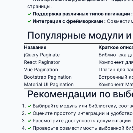
страницы.
Поддержка различных типов пагинации 
Интеграция с фреймворками :
Совместимы
Популярные модули и 
Название
Краткое опис
jQuery Paginate
Библиотека д
React Paginator
Компонент для
Vue Pagination
Плагин для па
Bootstrap Pagination
Встроенный ко
Material UI Pagination
Компонент Mat
Рекомендации по выбо
Выбирайте модуль или библиотеку, соот
Оцените простоту интеграции и удобство
Рассмотрите доступность документации 
Проверьте совместимость выбранной би