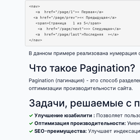
<nav>

   <a  href="/page/1">« Первая</a>

  <a href="/page/prev"><< Предыдущая</a>

   <span>Страница   1 из 5</span>

    <a  href="/page/next">>> Следующая</a>

   <a  href="/page/last">Последняя  »</a>

</nav>
В данном примере реализована нумерация 
Что такое Pagination?
Pagination (пагинация) - это способ разде
оптимизации производительности сайта.
Задачи, решаемые с 
Улучшение юзабилити :
Позволяет польз
Оптимизация производительности:
Умен
SEO-преимущества:
Улучшает индексаци