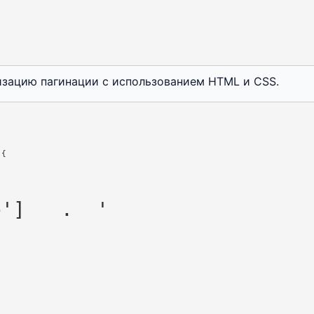
зацию пагинации с использованием HTML и CSS.
{

e']   .  '