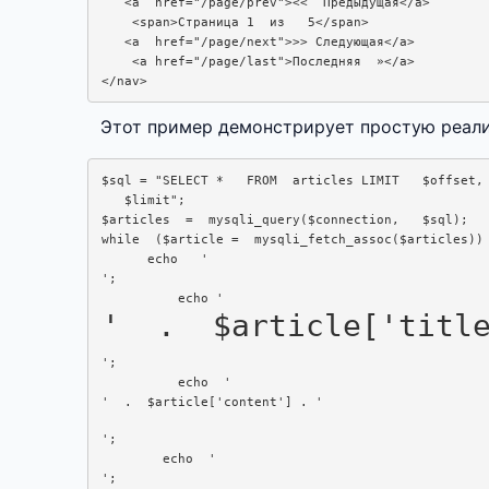
   <a  href="/page/prev"><<  Предыдущая</a>

    <span>Страница 1  из   5</span>

   <a  href="/page/next">>> Следующая</a>

    <a href="/page/last">Последняя  »</a>

</nav>
Этот пример демонстрирует простую реали
$sql = "SELECT *   FROM  articles LIMIT   $offset,

   $limit";

$articles  =  mysqli_query($connection,   $sql);

while  ($article =  mysqli_fetch_assoc($articles)) 
      echo   '
';

          echo '
'  .  $article['titl
';

          echo  '
'  .  $article['content'] . '
';

        echo  '
';
