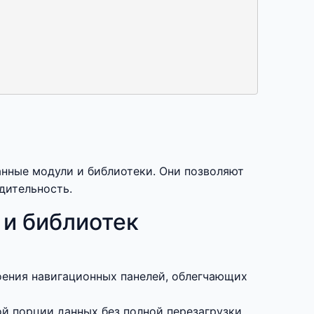
нные модули и библиотеки. Они позволяют
дительность.
и библиотек
оения навигационных панелей, облегчающих
й порции данных без полной перезагрузки