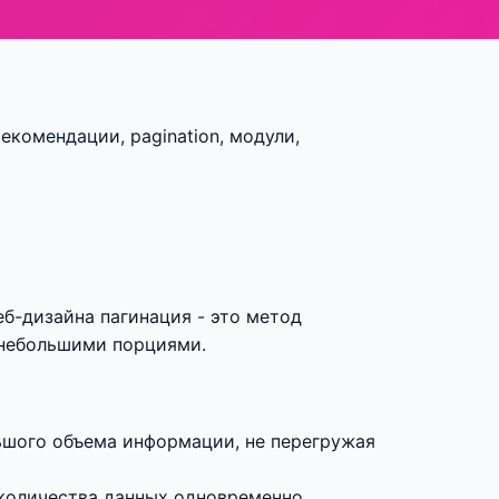
рекомендации, pagination, модули,
веб-дизайна пагинация - это метод
 небольшими порциями.
ьшого объема информации, не перегружая
 количества данных одновременно.