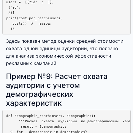
users =  [{"id"  :  1},  

 {"id":

 2}]

print(cost_per_reach(users, 

   costs))  #   вывод: 

Здесь показан метод оценки средней стоимости
охвата одной единицы аудитории, что полезно
для анализа экономической эффективности
рекламных кампаний.
Пример №9: Расчет охвата
аудитории с учетом
демографических
характеристик
def demographic_reach(users, demographics):  

      """Расчет  охвата  аудитории  по демографическим  харак
       result = {demographic:

  0  for   demographic in demographics}
