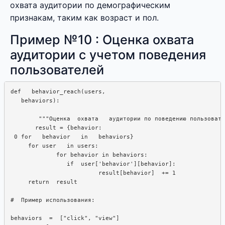
охвата аудитории по демографическим
признакам, таким как возраст и пол.
Пример №10 : Оценка охвата
аудитории с учетом поведения
пользователей
def   behavior_reach(users, 

   behaviors): 

        """Оценка  охвата   аудитории по поведению пользовате
       result = {behavior:

 0 for   behavior   in   behaviors}

     for user   in users:  

             for behavior in behaviors:  

                if  user['behavior'][behavior]:  

                         result[behavior]  += 1

     return  result

#  Пример использования:

behaviors  =  ["click", "view"]
