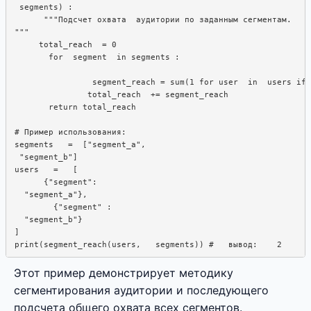
 segments) : 

      """Подсчет охвата  аудитории по заданным сегментам.

"""

     total_reach  = 0

       for  segment  in segments :  

                segment_reach = sum(1 for user  in  users if 
               total_reach  += segment_reach

       return total_reach

# Пример использования:  

segments   =  ["segment_a", 

 "segment_b"]

users   =   [

      {"segment":

  "segment_a"}, 

        {"segment" :  

  "segment_b"}

]

Этот пример демонстрирует методику
сегментирования аудитории и последующего
подсчета общего охвата всех сегментов.