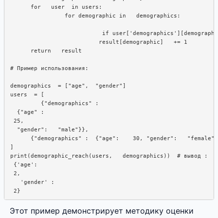
      for   user  in users:  

                for demographic in   demographics:

                           if user['demographics'][demographi
                          result[demographic]   += 1

      return   result

# Пример использования:

demographics  = ["age",  "gender"]

users  = [

         {"demographics" :  

  {"age" : 

 25, 

  "gender":   "male"}}, 

      {"demographics" :  {"age":    30, "gender":   "female"}
]

print(demographic_reach(users,   demographics))  # вывод : 

 {'age':

 2,

   'gender' : 

Этот пример демонстрирует методику оценки