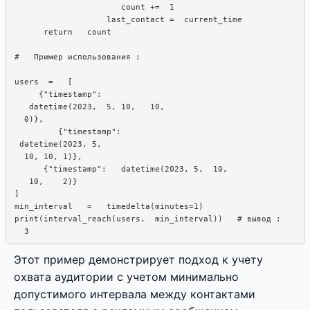
                      count +=  1

                   last_contact =  current_time

      return   count

#   Пример использования :  

users  =   [

     {"timestamp":

   datetime(2023,  5, 10,   10,  

  0)},

         {"timestamp": 

 datetime(2023, 5, 

  10, 10, 1)},

      {"timestamp":   datetime(2023, 5,  10, 

   10,    2)}

]

min_interval   =   timedelta(minutes=1)

print(interval_reach(users,  min_interval))   # вывод :  

Этот пример демонстрирует подход к учету
охвата аудитории с учетом минимально
допустимого интервала между контактами