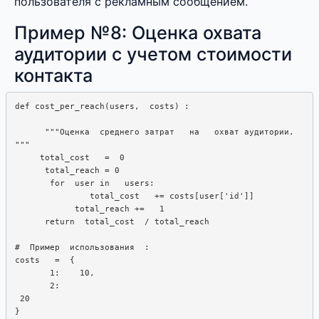
пользователя с рекламным сообщением.
Пример №8: Оценка охвата
аудитории с учетом стоимости
контакта
def cost_per_reach(users,  costs) :  

      """Оценка  среднего затрат   на   охват аудитории.

"""

     total_cost   =  0

      total_reach = 0

       for  user in   users:  

               total_cost   += costs[user['id']]

            total_reach +=   1

      return  total_cost  / total_reach

#  Пример  использования  : 

costs   =  {

       1:    10, 

       2:

 20

}
