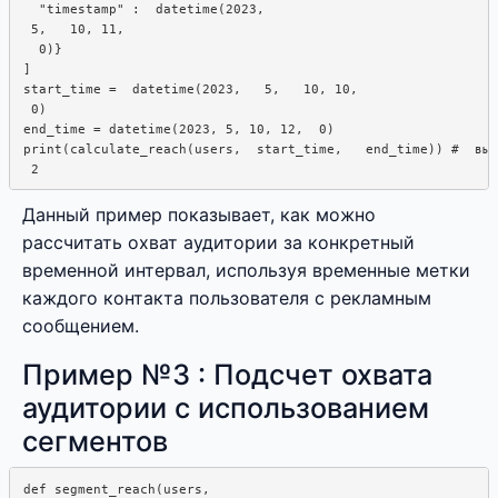
  "timestamp" :  datetime(2023, 

 5,   10, 11, 

  0)}

]

start_time =  datetime(2023,   5,   10, 10, 

 0)

end_time = datetime(2023, 5, 10, 12,  0)

print(calculate_reach(users,  start_time,   end_time)) #  выв
Данный пример показывает, как можно
рассчитать охват аудитории за конкретный
временной интервал, используя временные метки
каждого контакта пользователя с рекламным
сообщением.
Пример №3 : Подсчет охвата
аудитории с использованием
сегментов
def segment_reach(users,  
