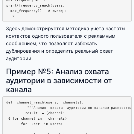
print(frequency_reach(users,  

  max_frequency))   # вывод : 

Здесь демонстрируется методика учета частоты
контактов одного пользователя с рекламным
сообщением, что позволяет избежать
дублирования и определить реальный охват
аудитории.
Пример №5: Анализ охвата
аудитории в зависимости от
канала
def  channel_reach(users,  channels):  

          """Анализ  охвата  аудитории по каналам распростран
         result  = {channel:

 0 for channel in   channels}

       for  user  in users: 
