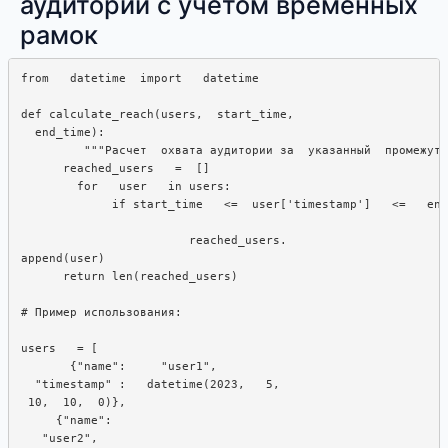
аудитории с учетом временных
рамок
from   datetime  import   datetime

def calculate_reach(users,  start_time,  

  end_time):  

         """Расчет  охвата аудитории за  указанный  промежуто
      reached_users   =  []

        for   user   in users: 

             if start_time   <=  user['timestamp']   <=   end
                        reached_users.

append(user)

      return len(reached_users)

# Пример использования:

users   = [

       {"name":     "user1", 

  "timestamp" :   datetime(2023,   5,

 10,  10,  0)}, 

     {"name": 

   "user2",  
