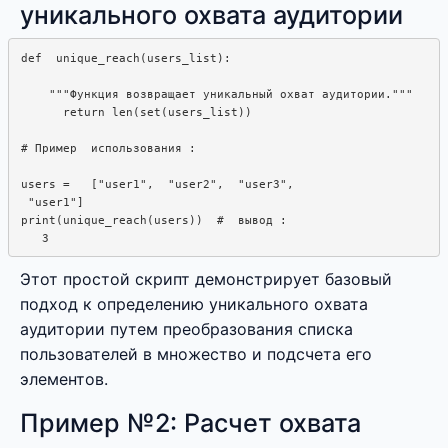
уникального охвата аудитории
def  unique_reach(users_list): 

    """Функция возвращает уникальный охват аудитории."""

      return len(set(users_list))

# Пример  использования : 

users =   ["user1",  "user2",  "user3",  

 "user1"]

print(unique_reach(users))  #  вывод :  

Этот простой скрипт демонстрирует базовый
подход к определению уникального охвата
аудитории путем преобразования списка
пользователей в множество и подсчета его
элементов.
Пример №2: Расчет охвата