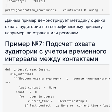
 {"country":    "США"}}

]

Данный пример демонстрирует методику оценки
охвата аудитории по географическому признаку,
например, по странам или регионам.
Пример №7: Подсчет охвата
аудитории с учетом временного
интервала между контактами
def  interval_reach(users,  

   min_interval):  

     """Подсчет охвата аудитории   с   учетом минимального ин
"""

        last_contact  =  None

      count   =  0

        for   user in users:  

             current_time =   user['timestamp']

           if last_contact   is None or  current_time - last_