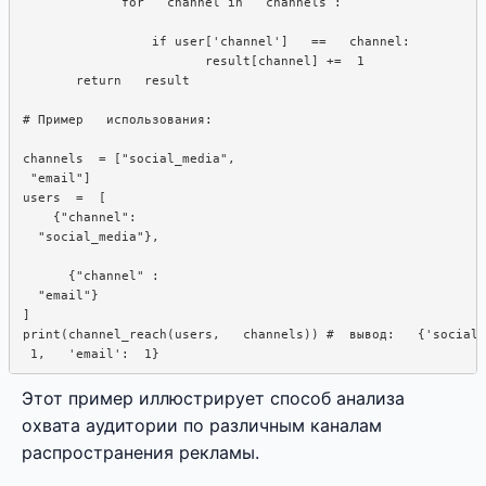
             for   channel in   channels : 

                 if user['channel']   ==   channel:  

                        result[channel] +=  1

       return   result

# Пример   использования: 

channels  = ["social_media",  

 "email"]

users  =  [

    {"channel":

  "social_media"}, 

      {"channel" :  

  "email"}

]

print(channel_reach(users,   channels)) #  вывод:   {'social_
Этот пример иллюстрирует способ анализа
охвата аудитории по различным каналам
распространения рекламы.