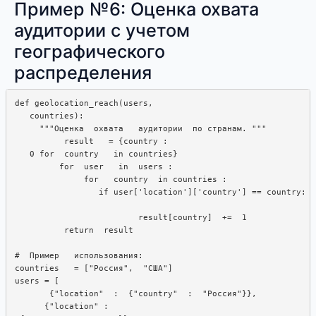
Пример №6: Оценка охвата
аудитории с учетом
географического
распределения
def geolocation_reach(users,  

   countries):  

     """Оценка  охвата   аудитории  по странам. """

          result   = {country : 

   0 for  country   in countries}

         for  user   in  users : 

              for   country  in countries : 

                 if user['location']['country'] == country:

                         result[country]  +=  1

          return  result

#  Пример   использования: 

countries   = ["Россия",  "США"]

users = [

       {"location"  :  {"country"  :  "Россия"}},

      {"location" : 
