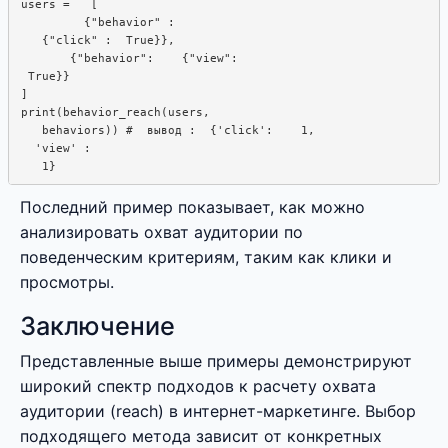
users =   [

         {"behavior" :  

   {"click" :  True}},

       {"behavior":    {"view": 

 True}}

]

print(behavior_reach(users, 

   behaviors)) #  вывод :  {'click':    1, 

  'view' : 

Последний пример показывает, как можно
анализировать охват аудитории по
поведенческим критериям, таким как клики и
просмотры.
Заключение
Представленные выше примеры демонстрируют
широкий спектр подходов к расчету охвата
аудитории (reach) в интернет-маркетинге. Выбор
подходящего метода зависит от конкретных