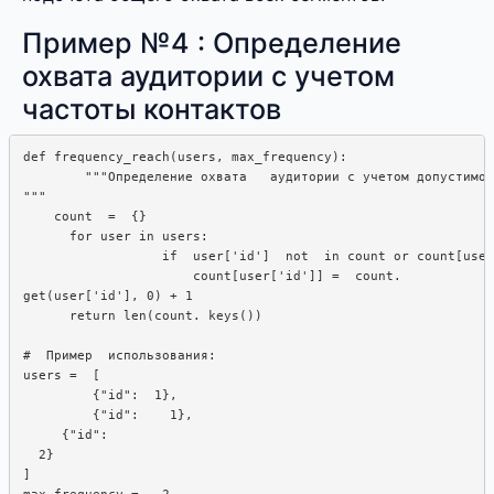
Пример №4 : Определение
охвата аудитории с учетом
частоты контактов
def frequency_reach(users, max_frequency):  

        """Определение охвата   аудитории с учетом допустимой
"""

    count  =  {}

      for user in users: 

                  if  user['id']  not  in count or count[user
                      count[user['id']] =  count.

get(user['id'], 0) + 1

      return len(count. keys())

#  Пример  использования:  

users =  [

         {"id":  1}, 

         {"id":    1},

     {"id": 

  2}

]

max_frequency =   2
