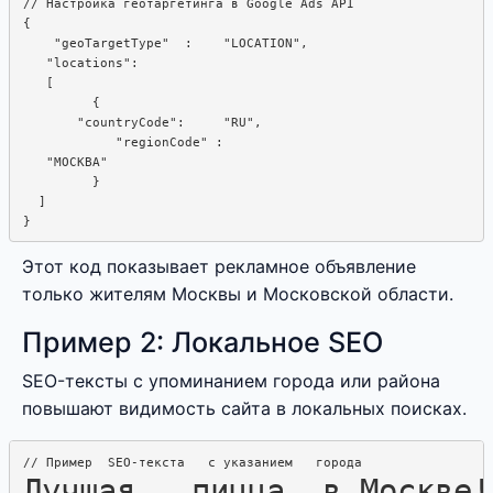
// Настройка геотаргетинга в Google Ads API

{

    "geoTargetType"  :    "LOCATION",

   "locations": 

   [

         {

       "countryCode":     "RU", 

            "regionCode" :  

   "МОСКВА"

         }

  ]

Этот код показывает рекламное объявление
только жителям Москвы и Московской области.
Пример 2: Локальное SEO
SEO-тексты с упоминанием города или района
повышают видимость сайта в локальных поисках.
Лучшая   пицца  в Москве!