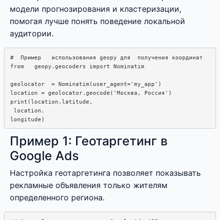
модели прогнозирования и кластеризации,
помогая лучше понять поведение локальной
аудитории.
#  Пример   использования geopy для  получения координат

from   geopy.geocoders import Nominatim

geolocator  = Nominatim(user_agent='my_app')

location = geolocator.geocode('Москва, Россия')

print(location.latitude,

 location.  

Пример 1: Геотаргетинг в
Google Ads
Настройка геотаргетинга позволяет показывать
рекламные объявления только жителям
определенного региона.