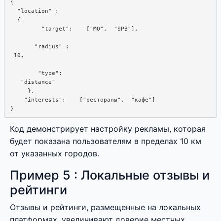
{

  "location" : 

  {

         "target":    ["MO",  "SPB"],

       "radius" : 

 10,

        "type":

   "distance"

     },

    "interests":    ["рестораны",  "кафе"]

Код демонстрирует настройку рекламы, которая
будет показана пользователям в пределах 10 км
от указанных городов.
Пример 5 : Локальные отзывы и
рейтинги
Отзывы и рейтинги, размещенные на локальных
платформах, увеличивают доверие местных