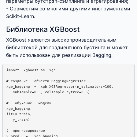
параметры бутстрэп-сэмплинга и агрегирования;
- Совместим со многими другими инструментами
Scikit-Learn.
Библиотека XGBoost
XGBoost является высокопроизводительным
библиотекой для градиентного бустинга и может
быть использован для реализации Bagging.
import  xgboost as  xgb

# создание   объекта BaggingRegressor

xgb_bagging  =  xgb.XGBRegressor(n_estimators=100,

   subsample=0.5, colsample_bytree=0.5)

#   обучение   модели

xgb_bagging. 

fit(X_train,  

   y_train)

#  прогнозирование

y_pred   =   xgb_bagging.  
