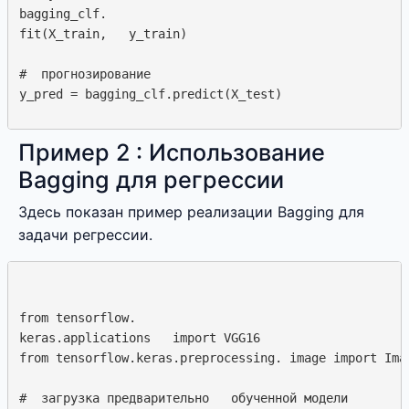
bagging_clf.  

fit(X_train,   y_train)

#  прогнозирование

Пример 2 : Использование
Bagging для регрессии
Здесь показан пример реализации Bagging для
задачи регрессии.
from tensorflow.  

keras.applications   import VGG16

from tensorflow.keras.preprocessing. image import Imag
#  загрузка предварительно   обученной модели
