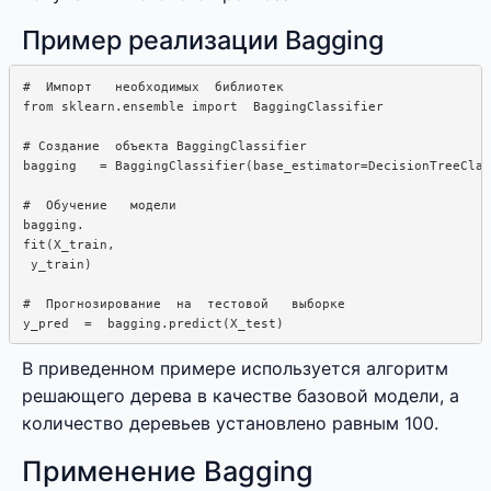
Пример реализации Bagging
#  Импорт   необходимых  библиотек

from sklearn.ensemble import  BaggingClassifier

# Создание  объекта BaggingClassifier

bagging   = BaggingClassifier(base_estimator=DecisionTreeClas
#  Обучение   модели

bagging.  

fit(X_train,  

 y_train)

#  Прогнозирование  на  тестовой   выборке

В приведенном примере используется алгоритм
решающего дерева в качестве базовой модели, а
количество деревьев установлено равным 100.
Применение Bagging