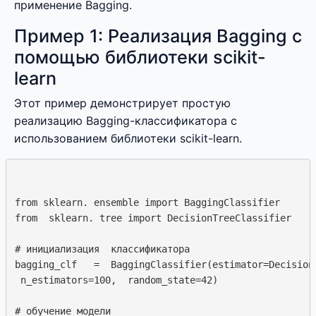
применение Bagging.
Пример 1: Реализация Bagging с
помощью библиотеки scikit-
learn
Этот пример демонстрирует простую
реализацию Bagging-классификатора с
использованием библиотеки scikit-learn.
from sklearn. ensemble import BaggingClassifier

from  sklearn. tree import DecisionTreeClassifier

# инициализация  классификатора

bagging_clf   =  BaggingClassifier(estimator=DecisionT
 n_estimators=100,  random_state=42)

# обучение модели
