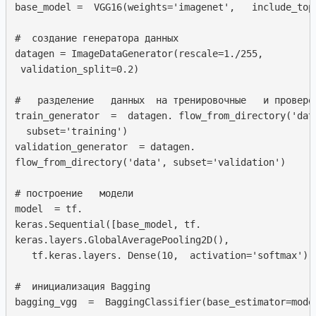
base_model =  VGG16(weights='imagenet',   include_top=
#  создание генератора данных

datagen = ImageDataGenerator(rescale=1./255,

 validation_split=0.2)

#   разделение   данных  на тренировочные   и провероч
train_generator  =  datagen. flow_from_directory('data
  subset='training')

validation_generator  = datagen.

flow_from_directory('data', subset='validation')

# построение   модели

model  = tf.  

keras.Sequential([base_model, tf.

keras.layers.GlobalAveragePooling2D(),

   tf.keras.layers. Dense(10,  activation='softmax')])
#  инициализация Bagging

bagging_vgg  =  BaggingClassifier(base_estimator=mode