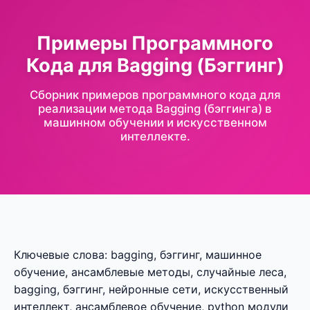
Примеры Программного
Кода для Bagging (Бэггинг)
Сборник примеров программного кода для
реализации метода Bagging (бэггинга) в
машинном обучении и искусственном
интеллекте.
Ключевые слова: bagging, бэггинг, машинное
обучение, ансамблевые методы, случайные леса,
bagging, бэггинг, нейронные сети, искусственный
интеллект, ансамблевое обучение, python модули