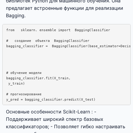
библиотек Python для машинного обучения. Она
предлагает встроенные функции для реализации
Bagging.
from   sklearn. ensemble import  BaggingClassifier

#   создание  объекта  BaggingClassifier

bagging_classifier =  BaggingClassifier(base_estimator=Decisi
                                                             
                                                             
                                                             
# обучение модели

bagging_classifier.fit(X_train, 

 y_train)

# прогнозирование

Основные особенности Scikit-Learn : -
Поддерживает широкий спектр базовых
классификаторов; - Позволяет гибко настраивать