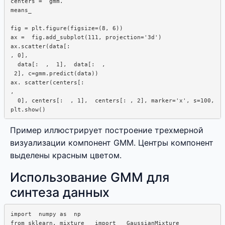
centers =  gmm.  

means_

fig = plt.figure(figsize=(8, 6))

ax =  fig.add_subplot(111, projection='3d')

ax.scatter(data[:

, 0],  

  data[:  ,  1],  data[:  , 

 2], c=gmm.predict(data))

ax. scatter(centers[: 

,  

  0], centers[:  , 1],  centers[: , 2], marker='x', s=100,   
Пример иллюстрирует построение трехмерной
визуализации компонент GMM. Центры компонент
выделены красным цветом.
Использование GMM для
синтеза данных
import  numpy as  np

from sklearn. mixture   import   GaussianMixture
