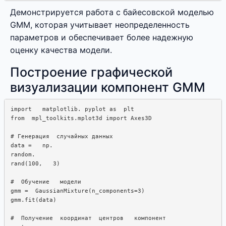
Демонстрируется работа с байесовской моделью
GMM, которая учитывает неопределенность
параметров и обеспечивает более надежную
оценку качества модели.
Построение графической
визуализации компонент GMM
import   matplotlib. pyplot as  plt

from  mpl_toolkits.mplot3d import Axes3D

# Генерация  случайных данных

data =   np. 

random.  

rand(100,   3)

#  Обучение   модели

gmm =  GaussianMixture(n_components=3)

gmm.fit(data)

#  Получение  координат  центров   компонент
