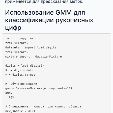
применяется для предсказания меток.
Использование GMM для
классификации рукописных
цифр
import numpy  as   np

from sklearn.  

datasets   import load_digits

from sklearn.

mixture import   GaussianMixture

digits = load_digits()

X  = digits.data

y = digits.target

#  Обучение модели

gmm = GaussianMixture(n_components=10)

gmm.  

fit(X)

# Определение   класса  для нового  образца

new_sample = X[0]
