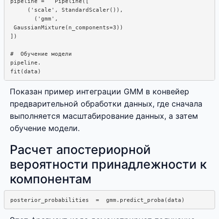
pipeline =   Pipeline([

     ('scale', StandardScaler()), 

       ('gmm',

 GaussianMixture(n_components=3))

])

#  Обучение модели

pipeline.  

Показан пример интеграции GMM в конвейер
предварительной обработки данных, где сначала
выполняется масштабирование данных, а затем
обучение модели.
Расчет апостериорной
вероятности принадлежности к
компонентам