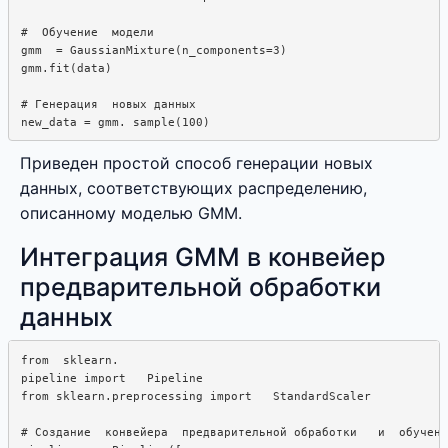
#  Обучение  модели

gmm  = GaussianMixture(n_components=3)

gmm.fit(data)

# Генерация  новых данных

Приведен простой способ генерации новых
данных, соответствующих распределению,
описанному моделью GMM.
Интеграция GMM в конвейер
предварительной обработки
данных
from  sklearn.

pipeline import   Pipeline

from sklearn.preprocessing import   StandardScaler

# Создание  конвейера  предварительной обработки   и  обучени