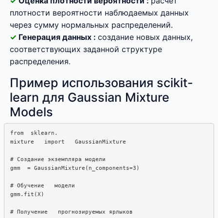
Оценка плотности вероятности :
расчет
плотности вероятности наблюдаемых данных
через сумму нормальных распределений.
Генерация данных :
создание новых данных,
соответствующих заданной структуре
распределения.
Пример использования scikit-
learn для Gaussian Mixture
Models
from  sklearn. 

mixture   import   GaussianMixture

# Создание экземпляра модели

gmm  = GaussianMixture(n_components=3)

# Обучение   модели

gmm.fit(X)

# Получение   прогнозируемых ярлыков
