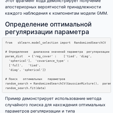
Этот фрагмент кода демонстрирует получение
апостериорных вероятностей принадлежности
каждого наблюдения к компонентам модели GMM.
Определение оптимальной
регуляризации параметра
from   sklearn.model_selection import  RandomizedSearchCV

# Определение   диапазона значений параметра  регуляризации

param_dist   = {'reg_covar' :    ['tied', 'diag', 

  'spherical'],  'covariance_type' :  

  ['full',   'tied',  

  'diag', 'spherical']}

# Поиск   оптимальных   параметров

random_search = RandomizedSearchCV(GaussianMixture(),  param_
Пример демонстрирует использование метода
случайного поиска для нахождения оптимальных
параметров регуляризации и типа