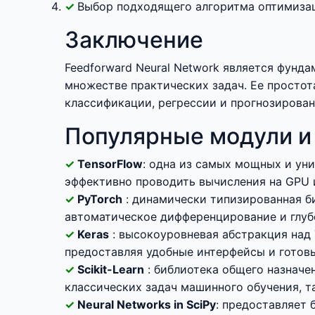
Выбор подходящего алгоритма оптимизац
Заключение
Feedforward Neural Network является фунд
множестве практических задач. Ее просто
классификации, регрессии и прогнозирован
Популярные модули и
TensorFlow
: одна из самых мощных и ун
эффективно проводить вычисления на GPU 
PyTorch
: динамически типизированная б
автоматическое дифференцирование и глуб
Keras
: высокоуровневая абстракция над 
предоставляя удобные интерфейсы и готов
Scikit-Learn
: библиотека общего назнач
классических задач машинного обучения, т
Neural Networks in SciPy
: предоставляет