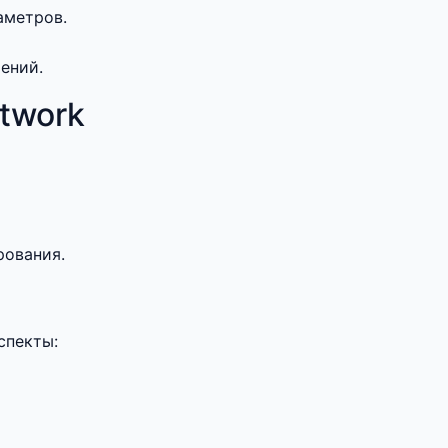
аметров.
ений.
twork
рования.
спекты: