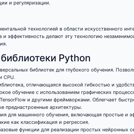
ии и регуляризации.
аментальной технологией в области искусственного ин
та и эффективность делают эту технологию незаменим
ия.
 библиотеки Python
иверсальных библиотек для глубокого обучения. Позво
и CPU.
иблиотека, отличающаяся высокой гибкостью и удобст
окое обучение с использованием графических процесс
TensorFlow и другими фреймворками. Облегчает быстр
ые преднастроенные архитектуры.
ения для машинного обучения, включающая простые и 
акие как классификация и регрессия.
 базовые функции для реализации простых нейронных с