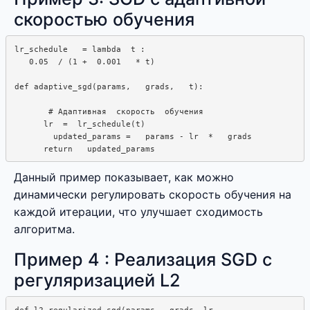
скоростью обучения
lr_schedule   = lambda  t : 

   0.05  / (1 +  0.001   * t)

def adaptive_sgd(params,   grads,   t):

       # Адаптивная  скорость  обучения

      lr  =  lr_schedule(t)

        updated_params =   params - lr  *   grads

Данный пример показывает, как можно
динамически регулировать скорость обучения на
каждой итерации, что улучшает сходимость
алгоритма.
Пример 4 : Реализация SGD с
регуляризацией L2
def l2_regularized_sgd(params,  grads, lr,
