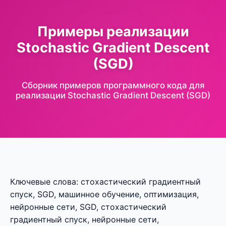
Примеры реализации
Stochastic Gradient Descent
(SGD)
Сборник примеров программного кода для
реализации Stochastic Gradient Descent (SGD)
Ключевые слова: стохастический градиентный
спуск, SGD, машинное обучение, оптимизация,
нейронные сети, SGD, стохастический
градиентный спуск, нейронные сети,