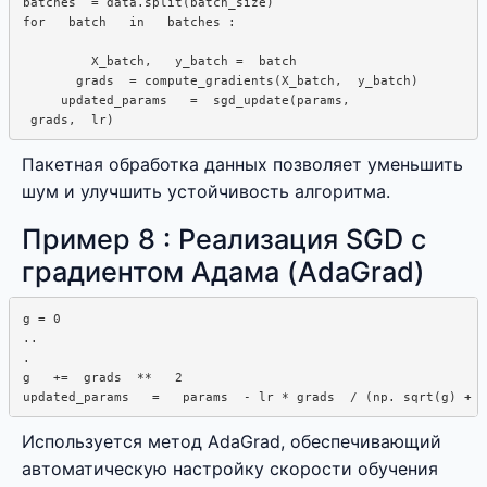
batches  = data.split(batch_size)

for   batch   in   batches :  

         X_batch,   y_batch =  batch

       grads  = compute_gradients(X_batch,  y_batch)

     updated_params   =  sgd_update(params,

Пакетная обработка данных позволяет уменьшить
шум и улучшить устойчивость алгоритма.
Пример 8 : Реализация SGD с
градиентом Адама (AdaGrad)
g = 0

..  

. 

g   +=  grads  **   2

Используется метод AdaGrad, обеспечивающий
автоматическую настройку скорости обучения