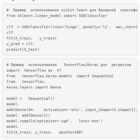
#  Пример  использования scikit-learn для бинарной  классифик
from sklearn.linear_model import SGDClassifier

clf  = SGDClassifier(loss='hinge', penalty='l2',  max_iter=10
clf.

fit(X_train,   y_train)

y_pred = clf.  

# Пример  использования   TensorFlow/Keras для  регрессии

import  tensorflow as  tf

from   tensorflow.keras.models  import Sequential

from   tensorflow.

keras.layers import Dense

model =   Sequential()

model.

add(Dense(64,    activation='relu', input_shape=(X.shape[1], 
model. add(Dense(1))

model.compile(optimizer='sgd',   loss='mse')

model.  
