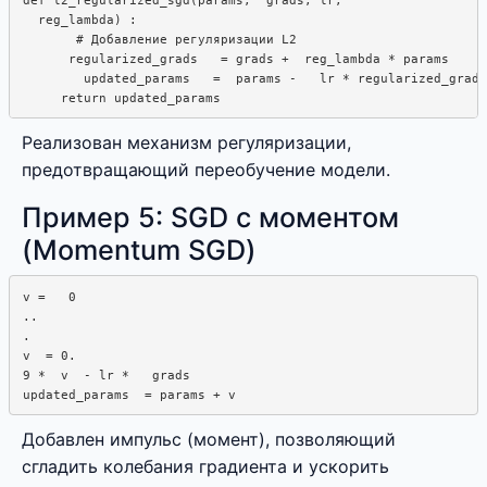
  reg_lambda) : 

       # Добавление регуляризации L2

      regularized_grads   = grads +  reg_lambda * params

        updated_params   =  params -   lr * regularized_grads

Реализован механизм регуляризации,
предотвращающий переобучение модели.
Пример 5: SGD с моментом
(Momentum SGD)
v =   0

..

.

v  = 0.  

9 *  v  - lr *   grads

Добавлен импульс (момент), позволяющий
сгладить колебания градиента и ускорить