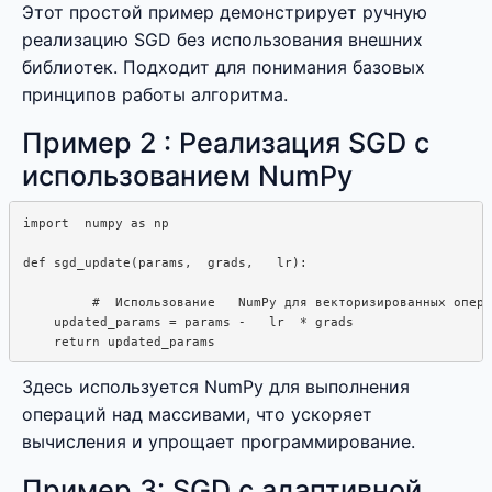
Этот простой пример демонстрирует ручную
реализацию SGD без использования внешних
библиотек. Подходит для понимания базовых
принципов работы алгоритма.
Пример 2 : Реализация SGD с
использованием NumPy
import  numpy as np

def sgd_update(params,  grads,   lr): 

         #  Использование   NumPy для векторизированных опера
    updated_params = params -   lr  * grads

Здесь используется NumPy для выполнения
операций над массивами, что ускоряет
вычисления и упрощает программирование.
Пример 3: SGD с адаптивной