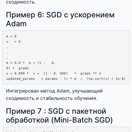
сходимость.
Пример 6: SGD с ускорением
Adam
m = 0

v   = 0

.

.  

.

m = 0.9 *  m + (1 -   0.

9) *  grads

v = 0.999 *  v +  (1 - 0. 999)   *  grads ** 2

Интегрирован метод Adam, улучшающий
сходимость и стабильность обучения.
Пример 7 : SGD с пакетной
обработкой (Mini-Batch SGD)