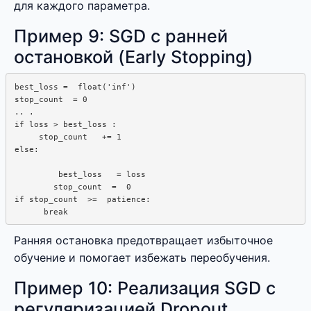
для каждого параметра.
Пример 9: SGD с ранней
остановкой (Early Stopping)
best_loss =  float('inf')

stop_count  = 0

.. .

if loss > best_loss : 

     stop_count   += 1

else:

         best_loss   = loss

        stop_count  =  0

if stop_count  >=  patience:  

Ранняя остановка предотвращает избыточное
обучение и помогает избежать переобучения.
Пример 10: Реализация SGD с
регуляризацией Dropout