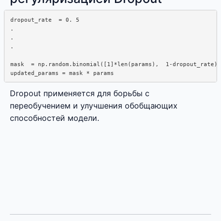
dropout_rate  = 0. 5

. 

. 

.

mask  = np.random.binomial([1]*len(params),  1-dropout_rate)

Dropout применяется для борьбы с
переобучением и улучшения обобщающих
способностей модели.