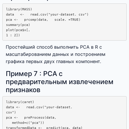
library(MASS)

data   <-   read.csv("your-dataset. csv")

pca <-   prcomp(data,   scale. =TRUE)

summary(pca)

plot(pca$x[, 

Простейший способ выполнить PCA в R с
масштабированием данных и построением
графика первых двух главных компонент.
Пример 7 : PCA с
предварительным извлечением
признаков
library(caret)

data <-   read.csv("your-dataset.

csv")

pca <-   preProcess(data,  

   method=c("pca"))
