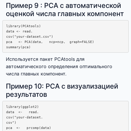
Пример 9 : PCA с автоматической
оценкой числа главных компонент
library(PCAtools)

data <- read. 

csv("your-dataset.csv")

pca   <- PCA(data,   ncp=ncp,  graph=FALSE)

Используется пакет PCAtools для
автоматического определения оптимального
числа главных компонент.
Пример 10: PCA с визуализацией
результатов
library(ggplot2)

data  <-   read.  

csv("your-dataset.  

csv")

pca  <-   prcomp(data)
