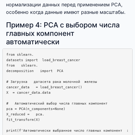
нормализации данных перед применением PCA,
особенно когда данные имеют разные масштабы.
Пример 4: PCA с выбором числа
главных компонент
автоматически
from sklearn.

datasets import  load_breast_cancer

from   sklearn.

decomposition   import  PCA

# Загрузка   датасета рака молочной  железы

cancer_data   = load_breast_cancer()

X  = cancer_data.data

#   Автоматический выбор числа главных компонент

pca = PCA(n_components=None)

X_reduced =   pca.

fit_transform(X)
