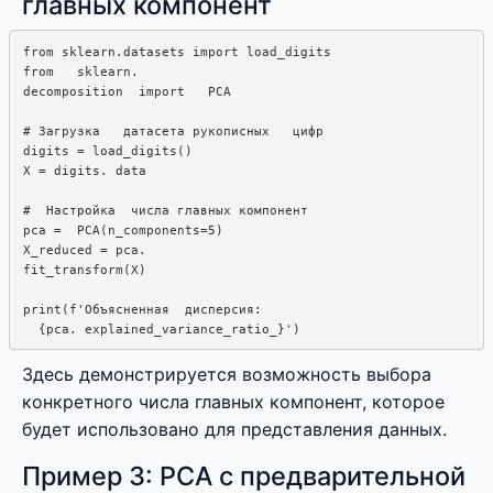
главных компонент
from sklearn.datasets import load_digits

from   sklearn.  

decomposition  import   PCA

# Загрузка   датасета рукописных   цифр

digits = load_digits()

X = digits. data

#  Настройка  числа главных компонент

pca =  PCA(n_components=5)

X_reduced = pca.

fit_transform(X)

print(f'Объясненная  дисперсия:

Здесь демонстрируется возможность выбора
конкретного числа главных компонент, которое
будет использовано для представления данных.
Пример 3: PCA с предварительной