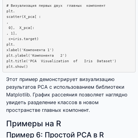
# Визуализация первых двух  главных  компонент

plt. 

scatter(X_pca[ : 

,  

 0],  X_pca[: 

, 1],

 c=iris.target)

plt. 

xlabel('Компонента 1')

plt.ylabel('Компонента   2')

plt.title('PCA  Visualization  of   Iris  Dataset')

Этот пример демонстрирует визуализацию
результатов PCA с использованием библиотеки
Matplotlib. График рассеяния позволяет наглядно
увидеть разделение классов в новом
пространстве главных компонент.
Примеры на R
Пример 6: Простой PCA в R