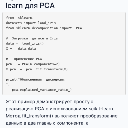
learn для PCA
from  sklearn. 

datasets import load_iris

from sklearn.decomposition import  PCA

#  Загрузка  датасета Iris

data =  load_iris()

X =   data.data

#   Применение PCA

pca   = PCA(n_components=2)

X_pca  =  pca. fit_transform(X)

print("Объясненная  дисперсия:

", 

Этот пример демонстрирует простую
реализацию PCA с использованием scikit-learn.
Метод fit_transform() выполняет преобразование
данных в два главных компонента, а