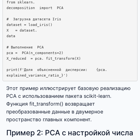
from sklearn.  

decomposition  import  PCA

#  Загрузка датасета Iris

dataset = load_iris()

X   = dataset.  

data

# Выполнение  PCA

pca =  PCA(n_components=2)

X_reduced  = pca. fit_transform(X)

print(f'Доля  объясненной  дисперсии:    {pca.

Этот пример иллюстрирует базовую реализацию
PCA с использованием пакета scikit-learn.
Функция fit_transform() возвращает
преобразованные данные в двумерное
пространство главных компонент.
Пример 2: PCA с настройкой числа