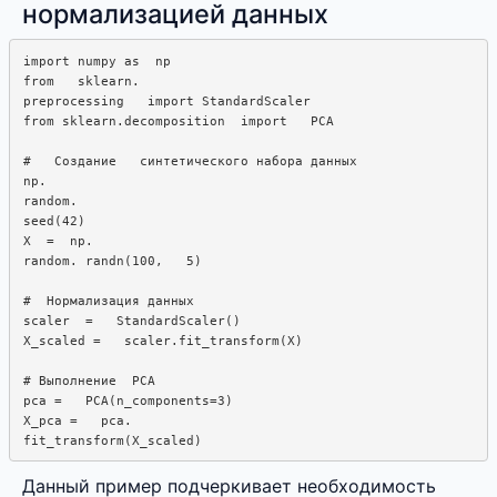
нормализацией данных
import numpy as  np

from   sklearn.

preprocessing   import StandardScaler

from sklearn.decomposition  import   PCA

#   Создание   синтетического набора данных

np.  

random. 

seed(42)

X  =  np.

random. randn(100,   5)

#  Нормализация данных

scaler  =   StandardScaler()

X_scaled =   scaler.fit_transform(X)

# Выполнение  PCA

pca =   PCA(n_components=3)

X_pca =   pca.

Данный пример подчеркивает необходимость