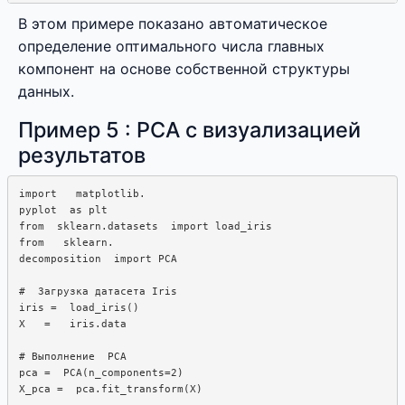
В этом примере показано автоматическое
определение оптимального числа главных
компонент на основе собственной структуры
данных.
Пример 5 : PCA с визуализацией
результатов
import   matplotlib. 

pyplot  as plt

from  sklearn.datasets  import load_iris

from   sklearn. 

decomposition  import PCA

#  Загрузка датасета Iris

iris =  load_iris()

X   =   iris.data

# Выполнение  PCA

pca =  PCA(n_components=2)

X_pca =  pca.fit_transform(X)
