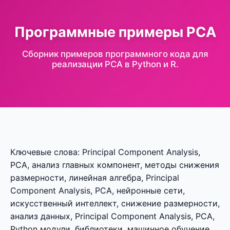
Программные примеры PCA
Сборник примеров программного кода для
реализации PCA в Python и R.
Ключевые слова: Principal Component Analysis,
PCA, анализ главных компонент, методы снижения
размерности, линейная алгебра, Principal
Component Analysis, PCA, нейронные сети,
искусственный интеллект, снижение размерности,
анализ данных, Principal Component Analysis, PCA,
Python модули, библиотеки, машинное обучение,