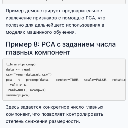
Пример демонстрирует предварительное
извлечение признаков с помощью PCA, что
полезно для дальнейшего использования в
моделях машинного обучения.
Пример 8: PCA с заданием числа
главных компонент
library(prcomp)

data <- read.  

csv("your-dataset.csv")

pca   <-  prcomp(data,   center=TRUE,  scale=FALSE,  rotation
  tol=1e-6,

 rank=NULL, ncomp=3)

Здесь задается конкретное число главных
компонент, что позволяет контролировать
степень снижения размерности.