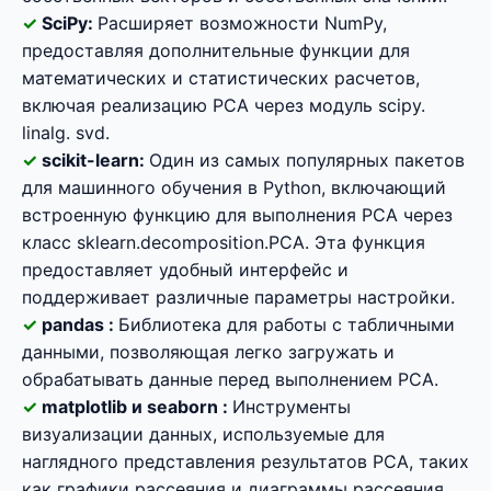
SciPy:
Расширяет возможности NumPy,
предоставляя дополнительные функции для
математических и статистических расчетов,
включая реализацию PCA через модуль scipy.
linalg. svd.
scikit-learn:
Один из самых популярных пакетов
для машинного обучения в Python, включающий
встроенную функцию для выполнения PCA через
класс sklearn.decomposition.PCA. Эта функция
предоставляет удобный интерфейс и
поддерживает различные параметры настройки.
pandas :
Библиотека для работы с табличными
данными, позволяющая легко загружать и
обрабатывать данные перед выполнением PCA.
matplotlib и seaborn :
Инструменты
визуализации данных, используемые для
наглядного представления результатов PCA, таких
как графики рассеяния и диаграммы рассеяния.