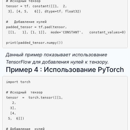
# Исходный тензор

tensor = tf. constant([[1,  2, 

 3], [4, 5,   6]], dtype=tf. float32)

#   Добавление нулей

padded_tensor = tf.pad(tensor,  

 [[1,   1], [1, 1]],  mode='CONSTANT',   constant_values=0)

Данный пример показывает использование
TensorFlow для добавления нулей к тензору.
Пример 4 : Использование PyTorch
import torch

# Исходный  тензор

tensor  =  torch.tensor([[1, 

   2,

  3], 

  [4,

 5,  6]])

# Добавление  нулей
