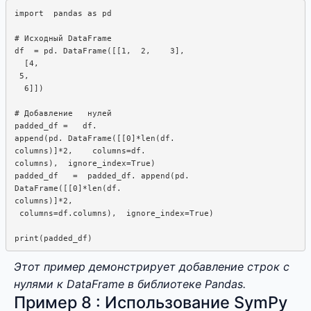
import  pandas as pd

# Исходный DataFrame

df  = pd. DataFrame([[1,  2,    3],  

  [4, 

 5,

  6]])

# Добавление   нулей

padded_df =   df.  

append(pd. DataFrame([[0]*len(df.  

columns)]*2,    columns=df. 

columns),  ignore_index=True)

padded_df   =  padded_df. append(pd.  

DataFrame([[0]*len(df.  

columns)]*2,  

 columns=df.columns),  ignore_index=True)

Этот пример демонстрирует добавление строк с
нулями к DataFrame в библиотеке Pandas.
Пример 8 : Использование SymPy