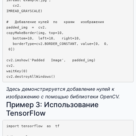
   cv2.

IMREAD_GRAYSCALE)

#   Добавление нулей  по   краям   изображения

padded_img  =  cv2. 

copyMakeBorder(img, top=10,

   bottom=10,  left=10,   right=10,  

   borderType=cv2.BORDER_CONSTANT, value=[0,  0,  

 0])

cv2.imshow('Padded   Image',   padded_img)

cv2.

waitKey(0)

Здесь демонстрируется добавление нулей к
изображению с помощью библиотеки OpenCV.
Пример 3: Использование
TensorFlow
import tensorflow  as  tf
