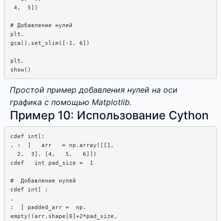
 4,  5])

# Добавление нулей

plt.

gca().set_xlim([-1, 6])

plt. 

Простой пример добавления нулей на оси
графика с помощью Matplotlib.
Пример 10: Использование Cython
cdef int[:

, :  ]   arr   = np.array([[1,  

  2,  3], [4,   5,   6]])

cdef   int pad_size =  1

#  Добавление нулей

cdef int[ :  

,  

:  ] padded_arr =  np. 

empty((arr.shape[0]+2*pad_size,
