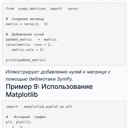
from  sympy.matrices  import   zeros

#  Создание матрицы

matrix = zeros(3,  3)

#  Добавление нулей

padded_matrix   =  matrix. 

zeros(matrix. rows + 2,

   matrix.cols + 2)

Иллюстрирует добавление нулей к матрице с
помощью библиотеки SymPy.
Пример 9: Использование
Matplotlib
import   matplotlib.pyplot as plt

#   Исходный  график

plt. plot([1, 

   2,  3, 
