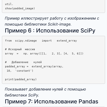
util.  

Пример иллюстрирует работу с изображением с
помощью библиотеки Scikit-image.
Пример 6 : Использование SciPy
from  scipy.ndimage   import   extend_array

# Исходный  массив

array  =   np. array([[1,   2, 3], [4,  5, 6]])

#   Добавление   нулей

padded_array =  extend_array(array,  

 10,  'constant')

Показывает добавление нулей с помощью
библиотеки SciPy.
Пример 7: Использование Pandas