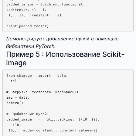
padded_tensor = torch.nn. functional. 

pad(tensor, (1,  1, 

 1,   1),  'constant',  0)

Демонстрирует добавление нулей с помощью
библиотеки PyTorch.
Пример 5 : Использование Scikit-
image
from skimage   import   data,  

 util

# Загрузка  тестового  изображения

img = data.  

camera()

#  Добавление нулей

padded_image   =   util.pad(img,  [(10, 10),

   (10,

 10)],  mode='constant', constant_values=0)
