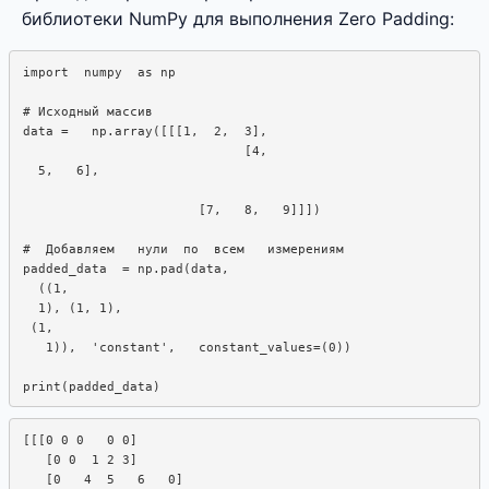
библиотеки NumPy для выполнения Zero Padding:
import  numpy  as np

# Исходный массив

data =   np.array([[[1,  2,  3], 

                             [4, 

  5,   6], 

                       [7,   8,   9]]])

#  Добавляем   нули  по  всем   измерениям

padded_data  = np.pad(data,  

  ((1, 

  1), (1, 1),

 (1, 

   1)),  'constant',   constant_values=(0))

[[[0 0 0   0 0]

   [0 0  1 2 3]

   [0   4  5   6   0]
