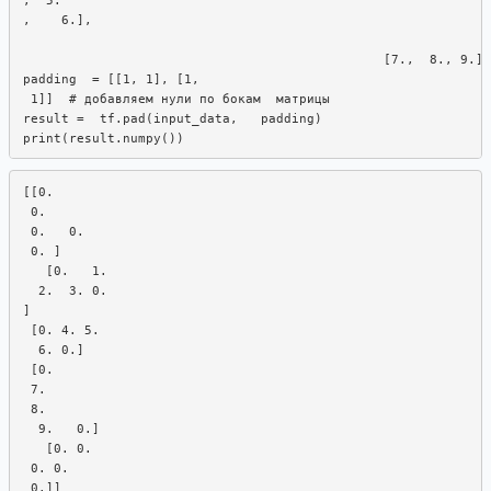
,    6.],  

                                               [7.,  8., 9.]]
padding  = [[1, 1], [1,  

 1]]  # добавляем нули по бокам  матрицы

result =  tf.pad(input_data,   padding)

[[0.

 0.

 0.   0.

 0. ]

   [0.   1. 

  2.  3. 0.  

]

 [0. 4. 5.  

  6. 0.]

 [0. 

 7. 

 8.  

  9.   0.]

   [0. 0.

 0. 0.  
