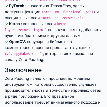
pad()
tf. keras.layers.ZeroPadding2D()
PyTorch :
аналогично TensorFlow, здесь
доступны функции
и
torch. nn. functional. pad()
специальные слои
.
torch. nn. ZeroPad2d()
Keras :
встроенные слои
keras.
позволяют легко добавлять
layers.ZeroPadding2D()
нули к изображениям и другим данным.
OpenCV:
популярная библиотека
компьютерного зрения предлагает функцию
, которая также выполняет
cv2.copyMakeBorder()
задачу Zero Padding.
Заключение
Zero Padding является простым, но мощным
инструментом, который существенно улучшает
производительность и точность нейронных сетей
в ряде приложений. Его правильное
использование требует внимательного подхода и