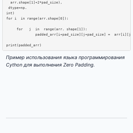
  arr.shape[1]+2*pad_size), 

 dtype=np. 

int)

for i  in range(arr.shape[0]): 

     for   j  in  range(arr. shape[1]): 

              padded_arr[i+pad_size][j+pad_size] =  arr[i][j]

Пример использования языка программирования
Cython для выполнения Zero Padding.