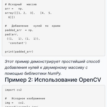
# Исходный   массив

arr =   np.  

array([[1, 2,  3],   [4,  5,  

  6]])

#   Добавление   нулей  по  краям

padded_arr  = np.

pad(arr,

 ((1,   1), (1,  1)), 

  'constant')

Этот пример демонстрирует простейший способ
добавления нулей к двумерному массиву с
помощью библиотеки NumPy.
Пример 2: Использование OpenCV
import cv2

#   Исходное изображение

img =   cv2.

imread('example.jpg',  
