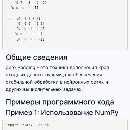
    [0 7   8   9  0]

  [0 0  0  0 0]]

 [   [0  0 0 0 0]

     [0  0 0   0 0]

     [0  0  0  0 0]

    [0 0  0  0  0]

     [0  0  0 0 0]]

Общие сведения
Zero Padding - это техника дополнения края
входных данных нулями для обеспечения
стабильной обработки в нейронных сетях и
других вычислительных задачах.
Примеры программного кода
Пример 1: Использование NumPy
import  numpy   as np
