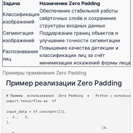
Задача
Назначение Zero Padding
Обеспечение стабильной работы
Классификация
свёрточных слоёв и сохранение
изображений
структуры входных данных
Сегментация
Поддержание границ объектов и
изображений
улучшение точности сегментации
Повышение качества детекции и
Распознавание
классификации лиц за счёт
лиц
минимизации искажений формы лица
Примеры применения Zero Padding
Пример реализации Zero Padding
# Пример  использования  Zero Padding  в   Python с использов
import tensorflow as  tf

input_data = tf.constant([[1.  

,  2.,   3.

],

                                              [4. 

,  5.  
