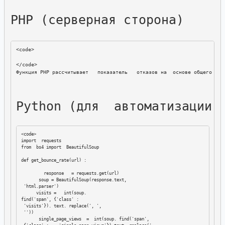
PHP (серверная сторона)
Функция PHP рассчитывает   показатель   отказов на  основе общего   к
Python (для  автоматизации 
<code>

import  requests

from  bs4 import  BeautifulSoup

def get_bounce_rate(url) : 

         response   = requests.get(url)

       soup = BeautifulSoup(response.text, 

 'html.parser')

      visits =   int(soup. 

find('span', {'class' : 

 'visits'}). text. replace(', ',

 ''))

       single_page_views  =  int(soup. find('span',  
