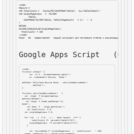
<code>

Measure =

VAR TotalVisits =   CALCULATE(COUNTROWS(Table1),  ALL(Table1[Date]))

VAR SinglePageViews   =  FILTER(

        Table1, 

    COUNTROWS(FILTER(Table1, Table1[PageCount]   = 1))   >  0

)

RETURN

DIVIDE(SINGLEVALUE(SinglePageViews),  

  TotalVisits) * 100

Power   BI   предоставляет   мощный инструмент для построения отчётов и визуализаций, где можно 
Google Apps Script   (G  
<code>

function onOpen() {

      var  ui =   SpreadsheetApp.getUi();

      ui. createMenu('Bounce   Rate')

          .

addItem('Calculate Bounce Rate', 'calculateBounceRate')

       . addToUi();

}

function calculateBounceRate()   {

  var  sheet  = SpreadsheetApp. 

getActiveSheet();

   var range  = sheet.getRange('A1: 

B100');

    var data  =   range.getValues();

    var totalVisits  = 0;

  var singlePageViews = 0;

  for (var   i  = 0;   i <   data.length;  i++) {

        totalVisits +=  parseInt(data[i][0]);

      singlePageViews  += parseInt(data[i][1]);

    }

      var  bounceRate = (singlePageViews  /   totalVisits)   * 100;

  sheet. getRange('C1').setValue(bounceRate);
