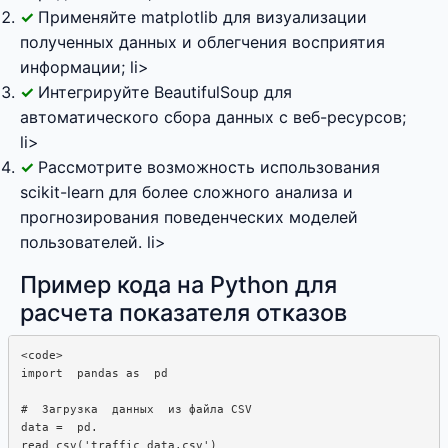
Применяйте matplotlib для визуализации
полученных данных и облегчения восприятия
информации; li>
Интегрируйте BeautifulSoup для
автоматического сбора данных с веб-ресурсов;
li>
Рассмотрите возможность использования
scikit-learn для более сложного анализа и
прогнозирования поведенческих моделей
пользователей. li>
Пример кода на Python для
расчета показателя отказов
<code>

import  pandas as  pd

#  Загрузка  данных  из файла CSV

data =  pd.  

read_csv('traffic_data.csv')
