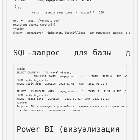
 {'class' :    'single-page-views'}).text. replace(',

',

 ''))

            return  (single_page_views  /  visits) *   100

url  = 'https:  //example.com'

print(get_bounce_rate(url))

SQL-запрос   для базы   дан
<code>

SELECT COUNT(*)   AS  total_visits,

           SUM(CASE  WHEN   page_count   =  1   THEN 1 ELSE 0   END) AS  single
FROM  website_visits

WHERE visit_date  BETWEEN '2023-01-01'  AND  '2023-01-31';

SELECT   (SUM(CASE  WHEN   page_count =   1   THEN  1   ELSE  0 END) /   COUNT(
FROM  website_visits

WHERE  visit_date   BETWEEN   '2023-01-01'  AND '2023-01-31';

Запросы  SQL используются для выборки   данных о визитах и  страницах просмотра
Power BI (визуализация  и 