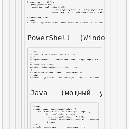
bounce_rate  <-  df %>%

   group_by(date) %>%

    summarise(total_visits = n(),

                         single_page_views   =   sum(page_count ==  1),

                     bounce_rate   =   (single_page_views / total_visits)  *   100)

print(bounce_rate)

R  широко   применяется для  статистического  анализа  и   визуализации   данных,   позв
PowerShell  (Windows Po
<code>

$visits   =  Get-Content  -Path "visits. 

txt"

$singlePageViews  =   Get-Content -Path  "single-page-views. 

txt"

$bounceRate = [math]: : 

Round(($singlePageViews /  $visits) * 100,  

 2)

Write-Output "Bounce   Rate:   $bounceRate %"

Java   (мощный  универ
<code>

public  class  BounceRateCalculator {

    public static void   main(String[]   args)  {

           int  totalVisits =   1000;

             int   singlePageViews   =  300;

              double  bounceRate =  (double)   singlePageViews  / totalVisits   *   
            System.

out. 

println("Bounce Rate:   "  + bounceRate  + "%");
