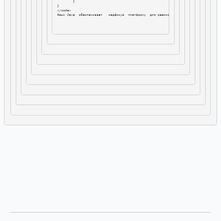
        }

}

Язык Java  обеспечивает   надёжную  платформу  для реализации расчёта  показателя о