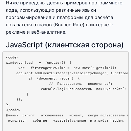
Ниже приведены десять примеров программного
кода, использующих различные языки
программирования и платформы для расчёта
показателя отказов (Bounce Rate) в интернет-
рекламе и веб-аналитике.
JavaScript (клиентская сторона)
<code>

window.onload   =  function()  {

      var   firstPageViewTime =  new Date().getTime();

     document.addEventListener("visibilitychange", function()
           if  (document. hidden)  {

                     //  Пользователь   покинул сайт

                 console.log("Пользователь  покинул сайт");

          }

     });

};

Данный  скрипт   отслеживает   момент,  когда пользователь по
 используя   событие   visibilitychange  и атрибут hidden.