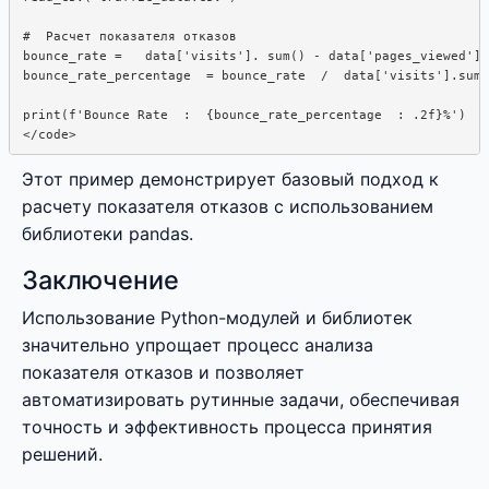
#  Расчет показателя отказов

bounce_rate =   data['visits']. sum() - data['pages_viewed'].
bounce_rate_percentage  = bounce_rate  /  data['visits'].sum(
print(f'Bounce Rate  :  {bounce_rate_percentage  : .2f}%')

</code>
Этот пример демонстрирует базовый подход к
расчету показателя отказов с использованием
библиотеки pandas.
Заключение
Использование Python-модулей и библиотек
значительно упрощает процесс анализа
показателя отказов и позволяет
автоматизировать рутинные задачи, обеспечивая
точность и эффективность процесса принятия
решений.