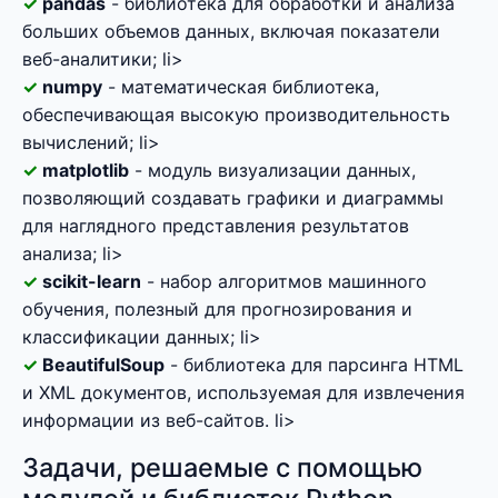
pandas
- библиотека для обработки и анализа
больших объемов данных, включая показатели
веб-аналитики; li>
numpy
- математическая библиотека,
обеспечивающая высокую производительность
вычислений; li>
matplotlib
- модуль визуализации данных,
позволяющий создавать графики и диаграммы
для наглядного представления результатов
анализа; li>
scikit-learn
- набор алгоритмов машинного
обучения, полезный для прогнозирования и
классификации данных; li>
BeautifulSoup
- библиотека для парсинга HTML
и XML документов, используемая для извлечения
информации из веб-сайтов. li>
Задачи, решаемые с помощью