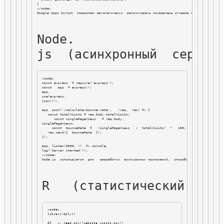
}

Google Apps Script  позволяет автоматически  рассчитывать показатель отказов прямо внутри таб
Node.  

js  (асинхронный  сервер
<code>

const express  = require('express');

const   app  = express();

app.  

use(express. 

json());

app. post('/calculate-bounce-rate',   (req,  res) => {

   const totalVisits = req.body.totalVisits;

      const singlePageViews   = req.body.

singlePageViews;

     const  bounceRate  =   (singlePageViews   /  totalVisits)  *   100;

   res.send({  bounceRate  });

});

app. listen(3000, ()  => console.  

log('Server started'));

Node.js  используется  для   разработки  асинхронных приложений,  способных   обрабатывать 
R   (статистический  язы
<code>

library(dplyr)

df   <- read.csv("website_visits.csv")
