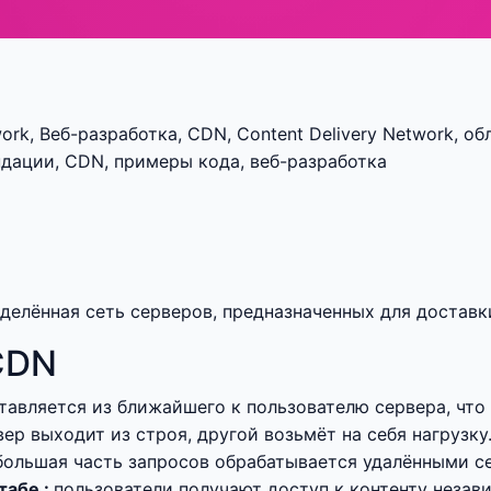
ork, Веб-разработка, CDN, Content Delivery Network, о
ндации, CDN, примеры кода, веб-разработка
ределённая сеть серверов, предназначенных для доставк
CDN
тавляется из ближайшего к пользователю сервера, что
ер выходит из строя, другой возьмёт на себя нагрузку
большая часть запросов обрабатывается удалёнными с
табе :
пользователи получают доступ к контенту незав