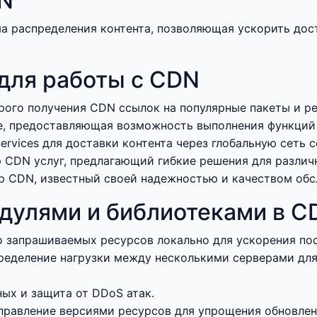
DN
ема распределения контента, позволяющая ускорить до
для работы с CDN
рого получения CDN ссылок на популярные пакеты и р
re, предоставляющая возможность выполнения функций
rvices для доставки контента через глобальную сеть с
CDN услуг, предлагающий гибкие решения для различн
р CDN, известный своей надежностью и качеством обс
дулями и библиотеками в C
о запрашиваемых ресурсов локально для ускорения п
ределение нагрузки между несколькими серверами дл
ых и защита от DDoS атак.
правление версиями ресурсов для упрощения обновлен