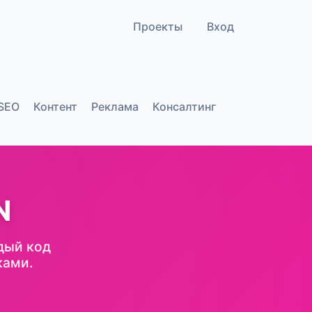
Проекты
Вход
SEO
Контент
Реклама
Консалтинг
N
дый код
ками.