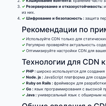
Кэширование контента:
хранение часто 
Резервирование и отказоустойчивость:
и
из них.
Шифрование и безопасность :
защита пер
Рекомендации по пр
Используйте CDN только для статически
Регулярно проверяйте актуальность соде
Оптимизируйте настройки CDN для вашег
Технологии для CDN к
PHP :
широко используется для создания 
Node. js :
JavaScript платформа для созд
Ruby on Rails :
фреймворк для разработки
Go :
язык программирования с высокой п
Java :
универсальный язык с обширным на