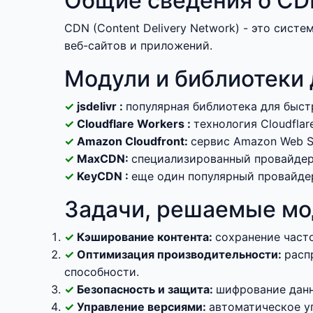
Общие сведения о C
CDN (Content Delivery Network) - это сист
веб-сайтов и приложений.
Модули и библиотеки 
jsdelivr :
популярная библиотека для быст
Cloudflare Workers :
технология Cloudfla
Amazon Cloudfront:
сервис Amazon Web Se
MaxCDN:
специализированный провайдер 
KeyCDN :
еще один популярный провайде
Задачи, решаемые мо
Кэширование контента:
сохранение част
Оптимизация производительности:
расп
способности.
Безопасность и защита:
шифрование данн
Управление версиями:
автоматическое у