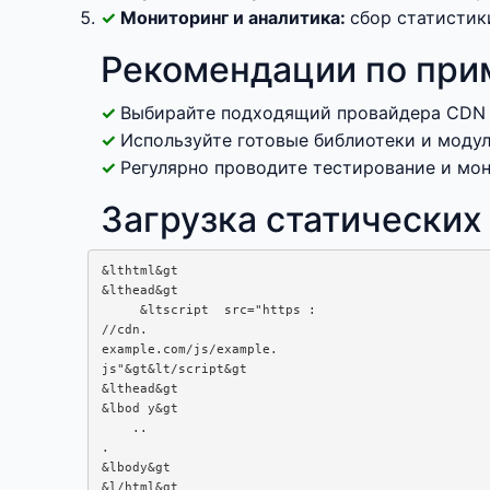
Мониторинг и аналитика:
сбор статистик
Рекомендации по при
Выбирайте подходящий провайдера CDN ис
Используйте готовые библиотеки и модул
Регулярно проводите тестирование и мон
Загрузка статических
&lthtml&gt

&lthead&gt

     &ltscript  src="https :  

//cdn. 

example.com/js/example. 

js"&gt&lt/script&gt

&lthead&gt

&lbod y&gt

    .. 

.

&lbody&gt
