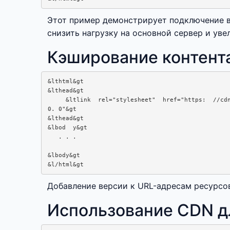
Этот пример демонстрирует подключение вн
снизить нагрузку на основной сервер и уве
Кэширование контент
&lthtml&gt

&lthead&gt

     &ltlink  rel="stylesheet"  href="https:  //cdn
0. 0"&gt

&lthead&gt

&lbod  y&gt

   . . .

&lbody&gt

Добавление версии к URL-адресам ресурсо
Использование CDN д