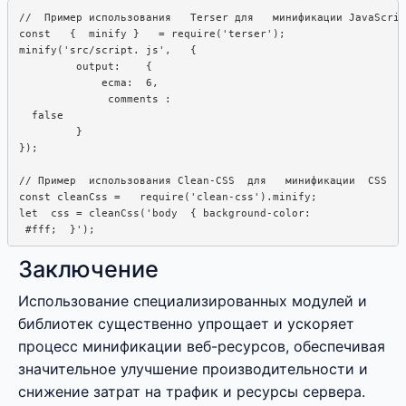
//  Пример использования   Terser для   минификации JavaScrip
const   {  minify }   = require('terser');

minify('src/script. js',   {

         output:    {

             ecma:  6,

              comments :  

  false

         }

});

// Пример  использования Clean-CSS  для   минификации  CSS

const cleanCss =   require('clean-css').minify;

let  css = cleanCss('body  { background-color:

Заключение
Использование специализированных модулей и
библиотек существенно упрощает и ускоряет
процесс минификации веб-ресурсов, обеспечивая
значительное улучшение производительности и
снижение затрат на трафик и ресурсы сервера.