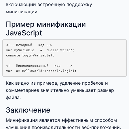
включающий встроенную поддержку
минификации.
Пример минификации
JavaScript
<!-- Исходный   код -->

var myVariable   =  'Hello World';

console.log(myVariable);

<!-- Минифицированный   код   -->

var  a='HelloWorld';console.log(a);
Как видно из примера, удаление пробелов и
комментариев значительно уменьшает размер
файла.
Заключение
Минификация является эффективным способом
улучшения производительности веб-приложений.