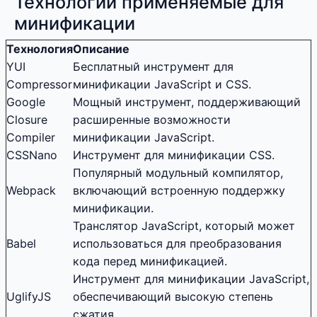
Технологии применяемые для
минификации
Технология
Описание
YUI
Бесплатный инструмент для
Compressor
минификации JavaScript и CSS.
Google
Мощный инструмент, поддерживающий
Closure
расширенные возможности
Compiler
минификации JavaScript.
CSSNano
Инструмент для минификации CSS.
Популярный модульный компилятор,
Webpack
включающий встроенную поддержку
минификации.
Транслятор JavaScript, который может
Babel
использоваться для преобразования
кода перед минификацией.
Инструмент для минификации JavaScript,
UglifyJS
обеспечивающий высокую степень
сжатия.