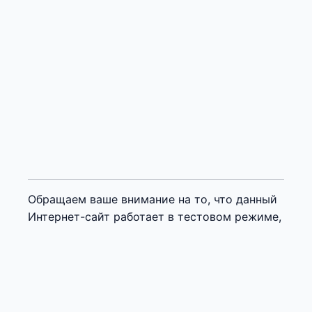
Обращаем ваше внимание на то, что данный
Интернет-сайт работает в тестовом режиме,
носит исключительно информационный
характер и ни при каких условиях не
является публичной офертой
. Благодарим за
понимание.