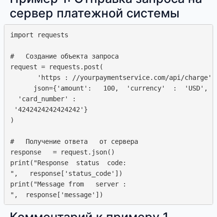
сервер платежной системы
import requests

#   Создание объекта запроса

request = requests.post(

       'https : //yourpaymentservice.com/api/charge',

      json={'amount':   100,  'currency'  :  'USD',  

  'card_number' :  

 '4242424242424242'}

)

#   Получение ответа   от сервера

response   = request.json()

print("Response  status  code: 

",   response['status_code'])

print("Message from   server :  
