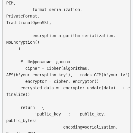
PEM, 

           format=serialization.

PrivateFormat. 

TraditionalOpenSSL,  

           encryption_algorithm=serialization. 

NoEncryption()

     )

      #  Шифрование  данных

        cipher = Cipher(algorithms.

AES(b'your_encryption_key'),   modes.GCM(b'your_iv'))

        encryptor = cipher. encryptor()

      encrypted_data =  encryptor.update(data)   + enc
finalize()

      return   {

            'public_key'  :    public_key.

public_bytes(

                        encoding=serialization. 
