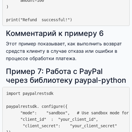
      amount=100

)

Комментарий к примеру 6
Этот пример показывает, как выполнить возврат
средств клиенту в случае отказа или ошибки в
процессе обработки платежа.
Пример 7: Работа с PayPal
через библиотеку paypal-python
import paypalrestsdk

paypalrestsdk. configure({

      "mode":    "sandbox",   # Use sandbox mode for t
      "client_id"  :  "your_client_id",

       "client_secret":    "your_client_secret"
