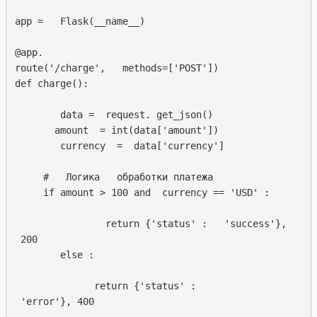
app =   Flask(__name__)

@app. 

route('/charge',   methods=['POST'])

def charge():

        data =  request. get_json()

       amount  = int(data['amount'])

        currency  =  data['currency']

     #   Логика   обработки платежа

     if amount > 100 and  currency == 'USD' :  

                return {'status' :   'success'},  

 200

        else :  

              return {'status' :  

 'error'}, 400
