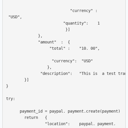
                            "currency" :  

 "USD",

                         "quantity":    1

                          }]

              }, 

              "amount"  :  {

                   "total" :    "10. 00",  

                    "currency":  "USD"

                  }, 

               "description":   "This is  a test trans
        }]

}

try: 

      payment_id = paypal. payment.create(payment)

        return   {

                 "location":    paypal. payment.  
