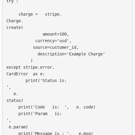
try :  

     charge =   stripe.

Charge. 

create(

               amount=100,

            currency='usd', 

           source=customer_id, 

             description='Example Charge'

          )

except stripe.error. 

CardError  as e:  

        print('Status is: 

',  

   e.  

status)

     print('Code   is:  ',   e. code)

     print('Param   is: 

',  

 e.param)

     print('Message is : ',   e.msg)
