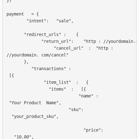
})

payment   = {

        "intent":   "sale", 

       "redirect_urls" :    {

              "return_url":    "http : //yourdomain.co
                   "cancel_url"  :  "http :  

//yourdomain. com/cancel"

       },

          "transactions" :  

 [{

               "item_list"  :   {

                 "items"  :   [{

                             "name" : 

 "Your Product  Name",

                         "sku": 

  "your_product_sku",  

                               "price": 

   "10.00",  
