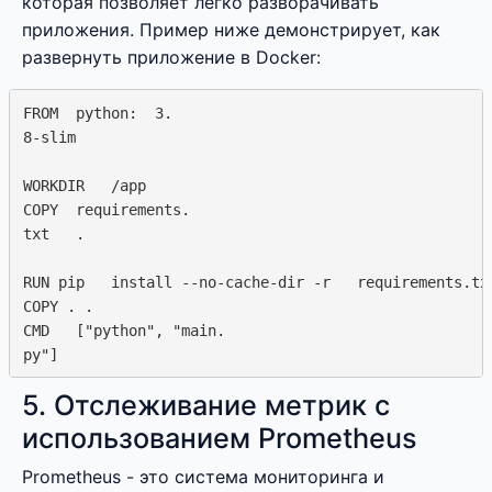
которая позволяет легко разворачивать
приложения. Пример ниже демонстрирует, как
развернуть приложение в Docker:
FROM  python:  3. 

8-slim

WORKDIR   /app

COPY  requirements.

txt   . 

RUN pip   install --no-cache-dir -r   requirements.txt
COPY . .

CMD   ["python", "main.

5. Отслеживание метрик с
использованием Prometheus
Prometheus - это система мониторинга и