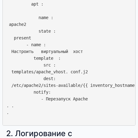
          apt :  

             name :  

 apache2

             state :  

   present

        - name : 

  Настроить   виртуальный  хост

           template  : 

               src :  

  templates/apache_vhost. conf.j2

               dest:

  /etc/apache2/sites-available/{{ inventory_hostname }
           notify:  

              - Перезапуск Apache

. .

.  

2. Логирование с