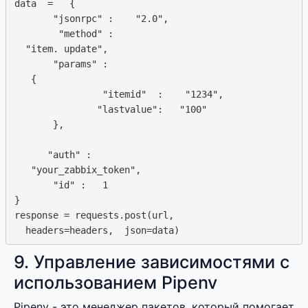
data  =   {

       "jsonrpc" :    "2.0",

        "method" : 

  "item. update",

       "params" :  

   {

                "itemid"  :    "1234",

               "lastvalue":   "100"

       },

      "auth" : 

   "your_zabbix_token",

       "id" :   1

}

response = requests.post(url,

9. Управление зависимостями с
использованием Pipenv
Pipenv - это менеджер пакетов, который помогает