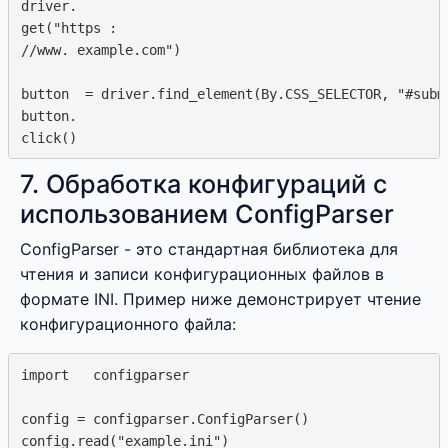
driver.  

get("https : 

//www. example.com")

button  = driver.find_element(By.CSS_SELECTOR, "#submi
button.  

7. Обработка конфигураций с
использованием ConfigParser
ConfigParser - это стандартная библиотека для
чтения и записи конфигурационных файлов в
формате INI. Пример ниже демонстрирует чтение
конфигурационного файла:
import   configparser

config = configparser.ConfigParser()

config.read("example.ini")
