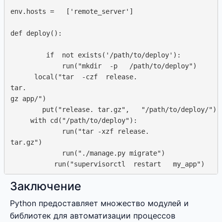
env.hosts =   ['remote_server']

def deploy():

         if  not exists('/path/to/deploy'):  

             run("mkdir  -p   /path/to/deploy")

      local("tar  -czf  release. 

tar.  

gz app/")

        put("release. tar.gz",   "/path/to/deploy/")

     with cd("/path/to/deploy"):  

             run("tar -xzf release.  

tar.gz")

             run("./manage.py migrate")

Заключение
Python предоставляет множество модулей и
библиотек для автоматизации процессов