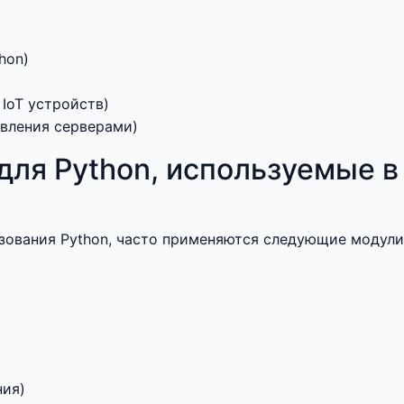
hon)
 IoT устройств)
авления серверами)
для Python, используемые в
зования Python, часто применяются следующие модули
ния)