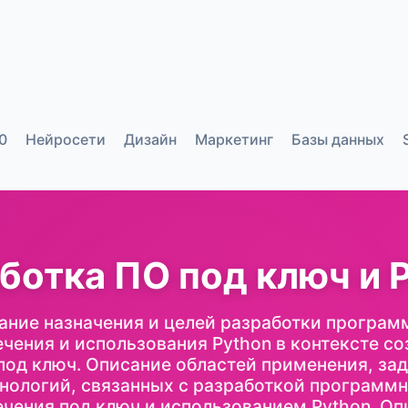
0
Нейросети
Дизайн
Маркетинг
Базы данных
ботка ПО под ключ и 
ание назначения и целей разработки програм
чения и использования Python в контексте с
под ключ. Описание областей применения, зад
нологий, связанных с разработкой программ
ечения под ключ и использованием Python. Оп