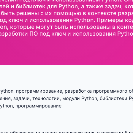
ей и библиотек для Python, а также задач, к
 быть решены с их помощью в контексте разр
од ключ и использования Python. Примеры ко
on, которые могут быть использованы в конт
азработки ПО под ключ и использования Pytho
Python, программирование, разработка программного о
ния, задачи, технологии, модули Python, библиотеки Py
Python, программирование
го обеспечения играет ключевую роль в развитии биз