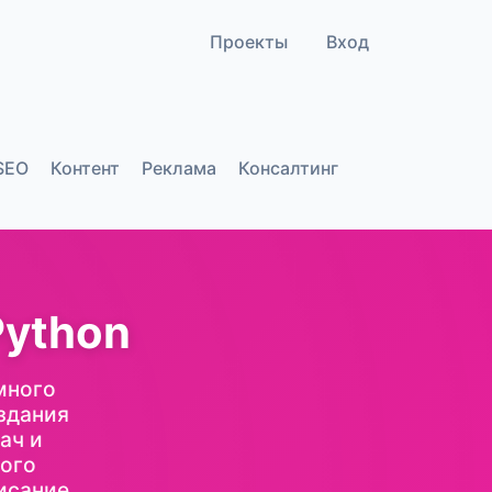
Проекты
Вход
SEO
Контент
Реклама
Консалтинг
Python
много
оздания
ач и
ного
исание