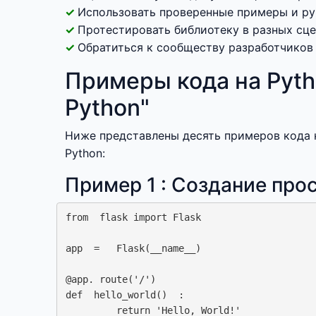
Использовать проверенные примеры и ру
Протестировать библиотеку в разных сц
Обратиться к сообществу разработчиков
Примеры кода на Pyth
Python"
Ниже представлены десять примеров кода н
Python:
Пример 1 : Создание про
from  flask import Flask

app  =   Flask(__name__)

@app. route('/')

def  hello_world()  : 

         return 'Hello, World!'
