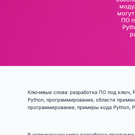
модул
могут
ПО п
Pyth
р
Ключевые слова: разработка ПО под ключ, 
Python, программирование, области примене
программирование, примеры кода Python, 
В современном мире разработка программно