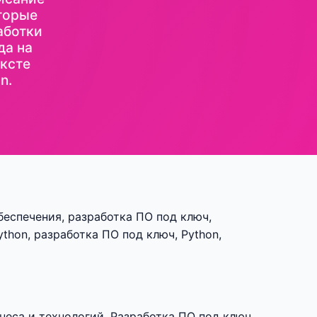
оторые
аботки
да на
ексте
n.
беспечения, разработка ПО под ключ,
thon, разработка ПО под ключ, Python,
неса и технологий. Разработка ПО под ключ