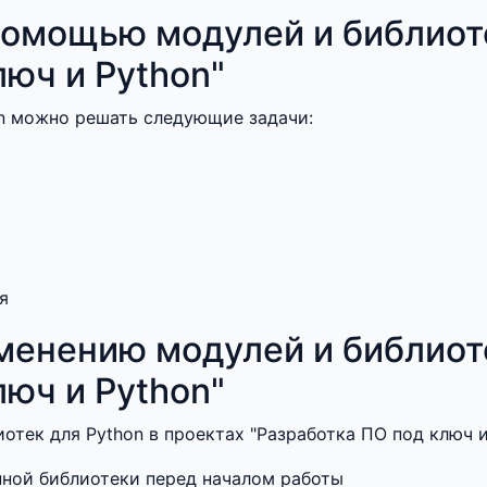
омощью модулей и библиоте
люч и Python"
n можно решать следующие задачи:
я
енению модулей и библиоте
люч и Python"
отек для Python в проектах "Разработка ПО под ключ 
ной библиотеки перед началом работы